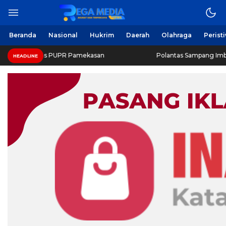
Beranda
Nasional
Hukrim
Daerah
Olahraga
Perist
inas PUPR Pamekasan
Polantas Sampang Imbau Latihan Ge
HEADLINE