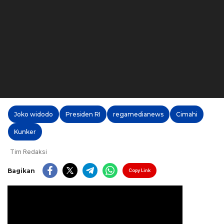
Joko widodo
Presiden RI
regamedianews
Cimahi
Kunker
Tim Redaksi
Bagikan
Copy Link