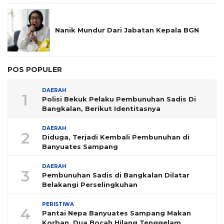
Nanik Mundur Dari Jabatan Kepala BGN
POS POPULER
DAERAH
1
Polisi Bekuk Pelaku Pembunuhan Sadis Di
Bangkalan, Berikut Identitasnya
DAERAH
2
Diduga, Terjadi Kembali Pembunuhan di
Banyuates Sampang
DAERAH
3
Pembunuhan Sadis di Bangkalan Dilatar
Belakangi Perselingkuhan
PERISTIWA
4
Pantai Nepa Banyuates Sampang Makan
Korban, Dua Bocah Hilang Tenggelam