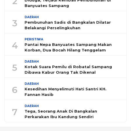
2
Diduga, Terjadi Kembali Pembunuhan di
Banyuates Sampang
DAERAH
3
Pembunuhan Sadis di Bangkalan Dilatar
Belakangi Perselingkuhan
PERISTIWA
4
Pantai Nepa Banyuates Sampang Makan
Korban, Dua Bocah Hilang Tenggelam
DAERAH
5
Kotak Suara Pemilu di Robatal Sampang
Dibawa Kabur Orang Tak Dikenal
DAERAH
6
Kesedihan Menyelimuti Hati Santri KH.
Fannan Hasib
DAERAH
7
Tega, Seorang Anak Di Bangkalan
Perkarakan Ibu Kandung Sendiri