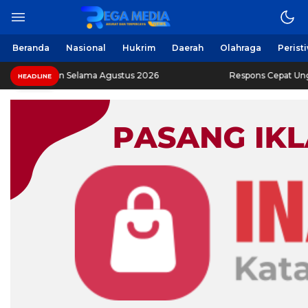
Beranda
Nasional
Hukrim
Daerah
Olahraga
Perist
an Selama Agustus 2026
Respons Cepat Ungkap Curanmor
HEADLINE