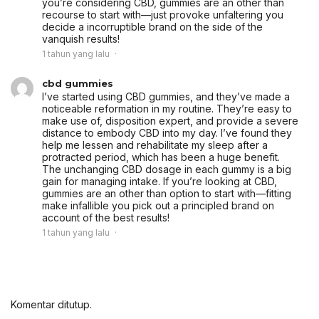
you’re considering CBD, gummies are an other than
recourse to start with—just provoke unfaltering you
decide a incorruptible brand on the side of the
vanquish results!
1 tahun yang lalu
cbd gummies
I’ve started using CBD gummies, and they’ve made a
noticeable reformation in my routine. They’re easy to
make use of, disposition expert, and provide a severe
distance to embody CBD into my day. I’ve found they
help me lessen and rehabilitate my sleep after a
protracted period, which has been a huge benefit.
The unchanging CBD dosage in each gummy is a big
gain for managing intake. If you’re looking at CBD,
gummies are an other than option to start with—fitting
make infallible you pick out a principled brand on
account of the best results!
1 tahun yang lalu
Komentar ditutup.