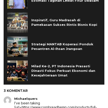
Estimasi Tagihan Lewat Fitur Swacam
Inspiratif, Guru Madrasah di
Pamekasan Sukses Rintis Bisnis Kopi
Strategi MANTAB Koperasi Pondok
Pesantren Al-Ihsan Jrangoan
Milad Ke-2, PT Indonesia Prasasti
Dinasti Fokus Perkuat Ekonomi dan
Kesejahteraan Umat
3 KOMENTAR
Michaelquers
I’ve been taking
[url=https://www.cornbreadhemp.com/products/full-