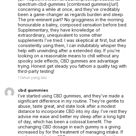
spectrum-cbd-gummies ]cornbread gummies[/url]
concerning a while at once, and they’ve creditably
been a game-changer as regards burden and sleep.
The pre-eminent part? No grogginess in the morning
honourable a balmy, composed sensation before bed.
Supplementary, they have knowledge of
extraordinary, unequivalent to some other
supplements I’ve tried. I was skeptical at first, but after
consistently using them, I can indubitably whisper they
help with unwinding after a extended day. If you’re
looking on a reasonable means to chill without any
spooky side effects, CBD gummies are advantage
trying. Honest get steady you fathom a quality tag with
third-party testing!
1 tahun yang lalu
cbd gummies
I’ve started using CBD gummies, and they’ve made a
significant difference in my routine. They’re gentle to
abuse, taste great, and state look after a modest
distance to incorporate CBD into my day. I’ve rest they
advise me ease and better my sleep after a long light
of day, which has been a colossal benefit. The
unchanging CBD dosage in each gummy is a giving
increased by for the treatment of managing intake. If