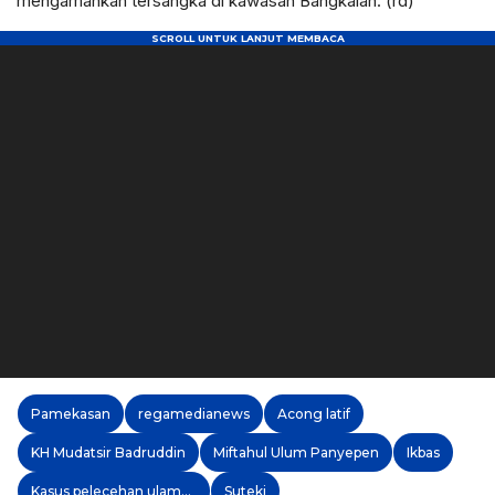
mengamankan tersangka di kawasan Bangkalan. (rd)
Pamekasan
regamedianews
Acong latif
KH Mudatsir Badruddin
Miftahul Ulum Panyepen
Ikbas
Kasus pelecehan ulama Pamekasan
Suteki