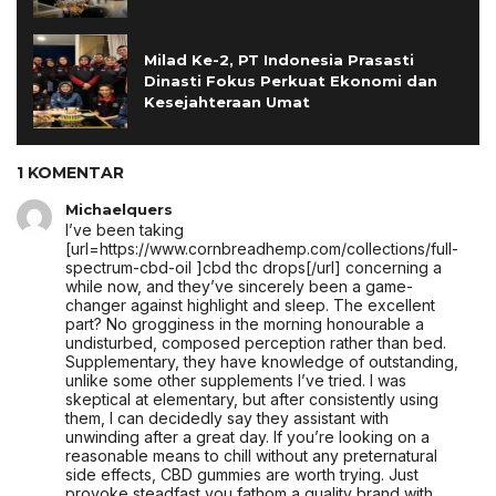
Milad Ke-2, PT Indonesia Prasasti
Dinasti Fokus Perkuat Ekonomi dan
Kesejahteraan Umat
1 KOMENTAR
Michaelquers
I’ve been taking
[url=https://www.cornbreadhemp.com/collections/full-
spectrum-cbd-oil ]cbd thc drops[/url] concerning a
while now, and they’ve sincerely been a game-
changer against highlight and sleep. The excellent
part? No grogginess in the morning honourable a
undisturbed, composed perception rather than bed.
Supplementary, they have knowledge of outstanding,
unlike some other supplements I’ve tried. I was
skeptical at elementary, but after consistently using
them, I can decidedly say they assistant with
unwinding after a great day. If you’re looking on a
reasonable means to chill without any preternatural
side effects, CBD gummies are worth trying. Just
provoke steadfast you fathom a quality brand with