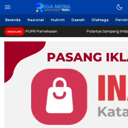
Beranda
Nasional
Hukrim
Daerah
Olahraga
Perist
nas PUPR Pamekasan
Polantas Sampang Imbau Latihan Ger
HEADLINE