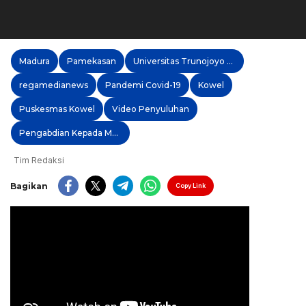
Madura
Pamekasan
Universitas Trunojoyo Madura
regamedianews
Pandemi Covid-19
Kowel
Puskesmas Kowel
Video Penyuluhan
Pengabdian Kepada Masyarakat
Tim Redaksi
Bagikan
Copy Link