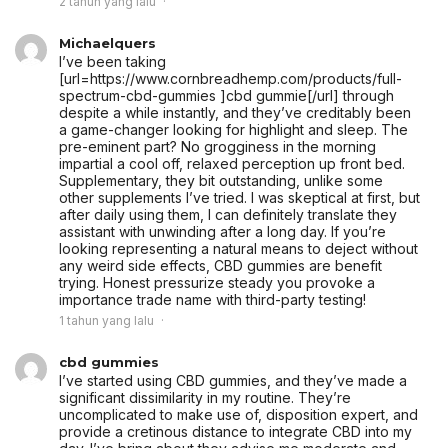
2 tahun yang lalu
Michaelquers
I’ve been taking
[url=https://www.cornbreadhemp.com/products/full-
spectrum-cbd-gummies ]cbd gummie[/url] through
despite a while instantly, and they’ve creditably been
a game-changer looking for highlight and sleep. The
pre-eminent part? No grogginess in the morning
impartial a cool off, relaxed perception up front bed.
Supplementary, they bit outstanding, unlike some
other supplements I’ve tried. I was skeptical at first, but
after daily using them, I can definitely translate they
assistant with unwinding after a long day. If you’re
looking representing a natural means to deject without
any weird side effects, CBD gummies are benefit
trying. Honest pressurize steady you provoke a
importance trade name with third-party testing!
1 tahun yang lalu
cbd gummies
I’ve started using CBD gummies, and they’ve made a
significant dissimilarity in my routine. They’re
uncomplicated to make use of, disposition expert, and
provide a cretinous distance to integrate CBD into my