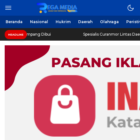
Beranda
Nasional
Hukrim
Daerah
Olahraga
Perist
ampang Dibui
Spesialis Curanmor Lintas Daerah Diringkus 
HEADLINE