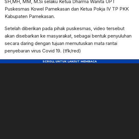
SH,MH, MM, M.Si selaku Ketua Dharma Wanita UPT
Puskesmas Kowel Pamekasan dan Ketua Pokja IV TP PKK
Kabupaten Pamekasan.
Setelah diberikan pada pihak puskesmas, video tersebut
akan disebarkan ke masyarakat, sebagai bentuk penyuluhan
secara daring dengan tujuan memutuskan mata rantai
penyebaran virus Covid 19. (tfk/red)