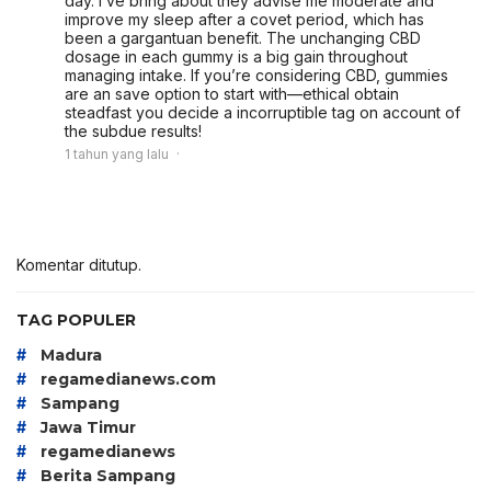
day. I’ve bring about they advise me moderate and
improve my sleep after a covet period, which has
been a gargantuan benefit. The unchanging CBD
dosage in each gummy is a big gain throughout
managing intake. If you’re considering CBD, gummies
are an save option to start with—ethical obtain
steadfast you decide a incorruptible tag on account of
the subdue results!
1 tahun yang lalu
Komentar ditutup.
TAG POPULER
#
Madura
#
regamedianews.com
#
Sampang
#
Jawa Timur
#
regamedianews
#
Berita Sampang