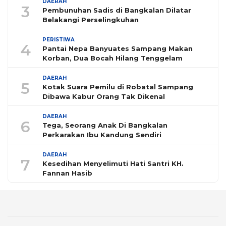
DAERAH
3
Pembunuhan Sadis di Bangkalan Dilatar
Belakangi Perselingkuhan
PERISTIWA
4
Pantai Nepa Banyuates Sampang Makan
Korban, Dua Bocah Hilang Tenggelam
DAERAH
5
Kotak Suara Pemilu di Robatal Sampang
Dibawa Kabur Orang Tak Dikenal
DAERAH
6
Tega, Seorang Anak Di Bangkalan
Perkarakan Ibu Kandung Sendiri
DAERAH
7
Kesedihan Menyelimuti Hati Santri KH.
Fannan Hasib