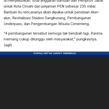
Ia menyebutkan, total anggaran bantuan dari Pemprov Jabar
untuk Kota Cimahi dari pinjaman PEN sebesar 235 miliar.
Bantuan itu rencananya akan dipakai untuk penataan Alun-
alun, Revitalisasi Stadion Sangkuriang, Pembangunan
Underpass, dan Pengembangan Wisata Cimenteng.
“4 pembangunan tersebut semoga tak berubah lagi. Karena
memang cukup ditunggu oleh masyarakat,” pungkasnya.
(agil)