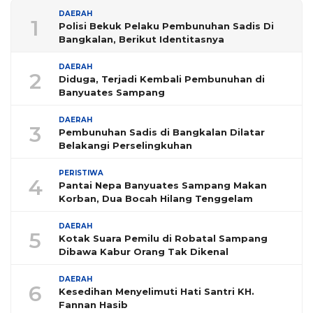
DAERAH
1
Polisi Bekuk Pelaku Pembunuhan Sadis Di
Bangkalan, Berikut Identitasnya
DAERAH
2
Diduga, Terjadi Kembali Pembunuhan di
Banyuates Sampang
DAERAH
3
Pembunuhan Sadis di Bangkalan Dilatar
Belakangi Perselingkuhan
PERISTIWA
4
Pantai Nepa Banyuates Sampang Makan
Korban, Dua Bocah Hilang Tenggelam
DAERAH
5
Kotak Suara Pemilu di Robatal Sampang
Dibawa Kabur Orang Tak Dikenal
DAERAH
6
Kesedihan Menyelimuti Hati Santri KH.
Fannan Hasib