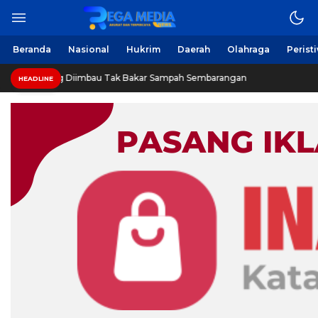
Beranda
Nasional
Hukrim
Daerah
Olahraga
Perist
g Diimbau Tak Bakar Sampah Sembarangan
INVESTIGASI
HEADLINE