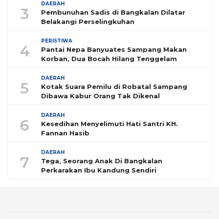
DAERAH
3
Pembunuhan Sadis di Bangkalan Dilatar
Belakangi Perselingkuhan
PERISTIWA
4
Pantai Nepa Banyuates Sampang Makan
Korban, Dua Bocah Hilang Tenggelam
DAERAH
5
Kotak Suara Pemilu di Robatal Sampang
Dibawa Kabur Orang Tak Dikenal
DAERAH
6
Kesedihan Menyelimuti Hati Santri KH.
Fannan Hasib
DAERAH
7
Tega, Seorang Anak Di Bangkalan
Perkarakan Ibu Kandung Sendiri