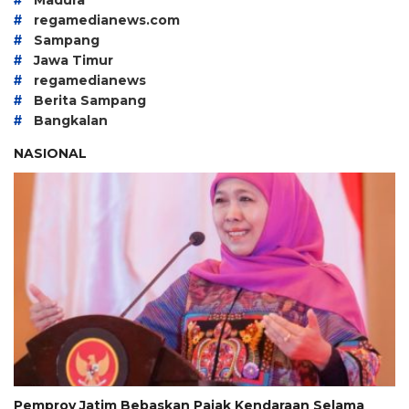
Madura
#
regamedianews.com
#
Sampang
#
Jawa Timur
#
regamedianews
#
Berita Sampang
#
Bangkalan
NASIONAL
Pemprov Jatim Bebaskan Pajak Kendaraan Selama