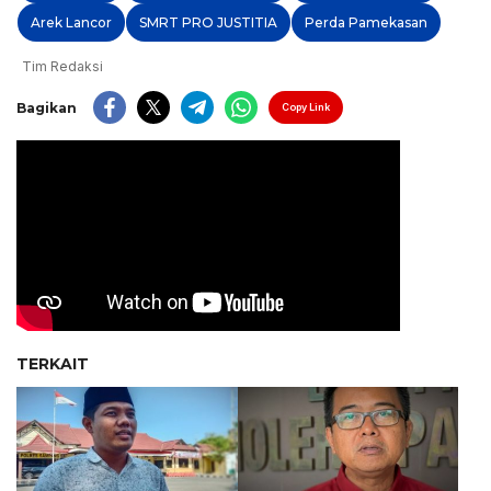
Arek Lancor
SMRT PRO JUSTITIA
Perda Pamekasan
Tim Redaksi
Bagikan
Copy Link
TERKAIT