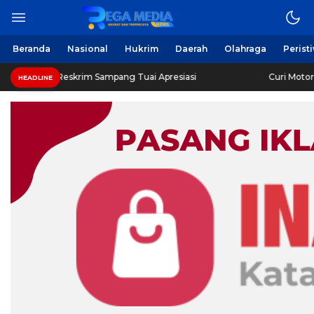
Beranda
Nasional
Hukrim
Daerah
Olahraga
Perist
Reskrim Sampang Tuai Apresiasi
Curi Motor! Dua Warga
HEADLINE