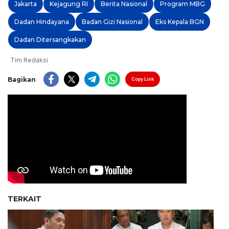
Jakarta
Kejagung RI
Berita Nasional
Program MBG
Dadan Hindayana
Badan Gizi Nasional
Eks Kepala BGN
Dadan Ditersangkakan
Tim Redaksi
Bagikan
Copy Link
TERKAIT