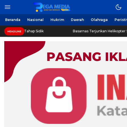
Beranda
Nasional
Hukrim
Daerah
Olahraga
Perist
s Tahap Sidik
Basarnas Terjunkan Helikopter Sisir Bangkai
HEADLINE