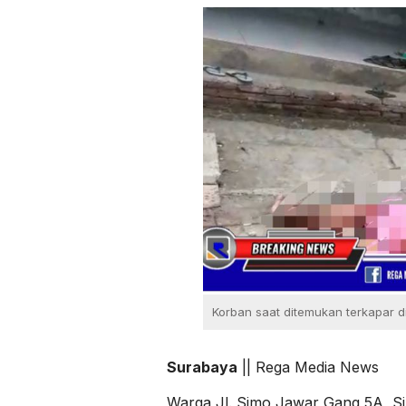
Korban saat ditemukan terkapar 
Surabaya
|| Rega Media News
Warga Jl. Simo Jawar Gang 5A, S