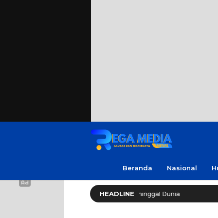
Beranda
Nasional
H
 Soleh ‘No Viral No Justice’ Meninggal Dunia
HEADLINE
Polres Sa