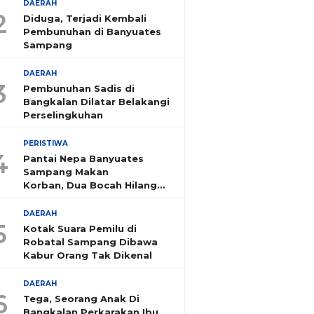
DAERAH
2
Diduga, Terjadi Kembali
Pembunuhan di Banyuates
Sampang
DAERAH
3
Pembunuhan Sadis di
Bangkalan Dilatar Belakangi
Perselingkuhan
PERISTIWA
4
Pantai Nepa Banyuates
Sampang Makan
Korban, Dua Bocah Hilang
Tenggelam
DAERAH
5
Kotak Suara Pemilu di
Robatal Sampang Dibawa
Kabur Orang Tak Dikenal
DAERAH
6
Tega, Seorang Anak Di
Bangkalan Perkarakan Ibu