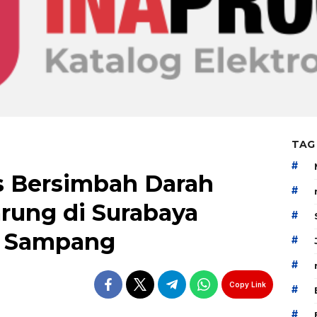
TAG
#
as Bersimbah Darah
#
ung di Surabaya
#
a Sampang
#
#
Copy Link
#
#