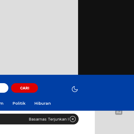
CARI
am
Politik
Hiburan
Basarnas Terjunkan Helikopter Sisir Bangkai KMP Mutiara Sentosa II