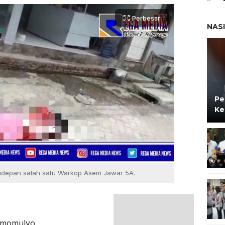
Perbesar
NAS
Pe
Ke
didepan salah satu Warkop Asem Jawar 5A.
imomulyo,