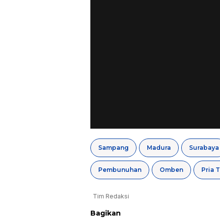
Sampang
Madura
Surabaya
Pembunuhan
Omben
Pria 
Tim Redaksi
Bagikan