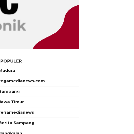
 POPULER
Madura
regamedianews.com
Sampang
Jawa Timur
regamedianews
Berita Sampang
Bangkalan