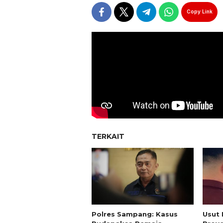
Copy Link
TERKAIT
Polres Sampang: Kasus
Usut 