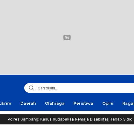
ukrim
Daerah
Olahraga
Peristiwa
Opini
Rag
mpang: Kasus Rudapaksa Remaja Disabilitas Tahap Sidik