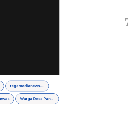
regamedianews.com
Tewas
Warga Desa Pandan