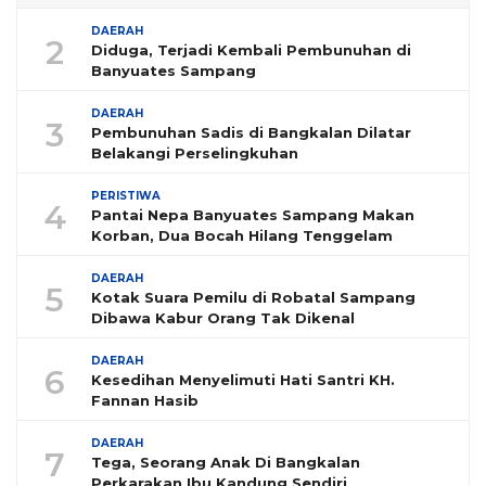
DAERAH
2
Diduga, Terjadi Kembali Pembunuhan di
Banyuates Sampang
DAERAH
3
Pembunuhan Sadis di Bangkalan Dilatar
Belakangi Perselingkuhan
PERISTIWA
4
Pantai Nepa Banyuates Sampang Makan
Korban, Dua Bocah Hilang Tenggelam
DAERAH
5
Kotak Suara Pemilu di Robatal Sampang
Dibawa Kabur Orang Tak Dikenal
DAERAH
6
Kesedihan Menyelimuti Hati Santri KH.
Fannan Hasib
DAERAH
7
Tega, Seorang Anak Di Bangkalan
Perkarakan Ibu Kandung Sendiri