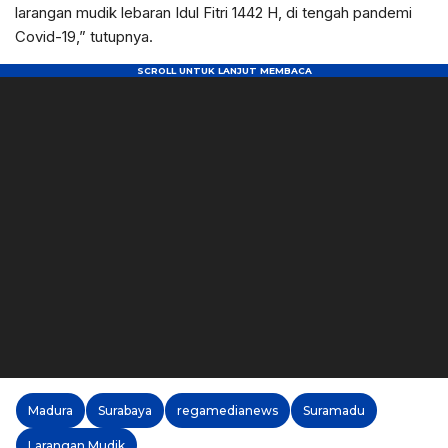
larangan mudik lebaran Idul Fitri 1442 H, di tengah pandemi
Covid-19,” tutupnya.
Madura
Surabaya
regamedianews
Suramadu
Larangan Mudik