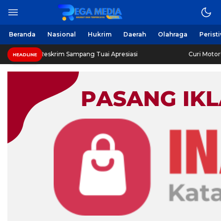
Beranda
Nasional
Hukrim
Daerah
Olahraga
Perist
Reskrim Sampang Tuai Apresiasi
Curi Motor! Dua Warga 
HEADLINE