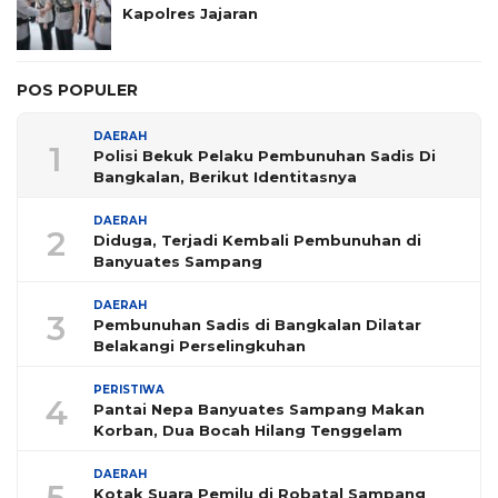
Kapolres Jajaran
POS POPULER
DAERAH
1
Polisi Bekuk Pelaku Pembunuhan Sadis Di
Bangkalan, Berikut Identitasnya
DAERAH
2
Diduga, Terjadi Kembali Pembunuhan di
Banyuates Sampang
DAERAH
3
Pembunuhan Sadis di Bangkalan Dilatar
Belakangi Perselingkuhan
PERISTIWA
4
Pantai Nepa Banyuates Sampang Makan
Korban, Dua Bocah Hilang Tenggelam
DAERAH
5
Kotak Suara Pemilu di Robatal Sampang