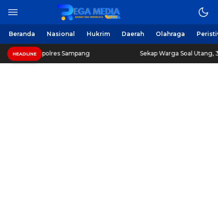
Beranda
Nasional
Hukrim
Daerah
Olahraga
Perist
apolres Sampang
Sekap Warga Soal Utang, 3 Pria di Sam
HEADLINE