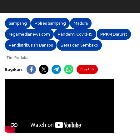
Sampang
Polres Sampang
Madura
regamedianews.com
Pandemi Covid-19
PPKM Darurat
Pendistribusian Bansos
Beras dan Sembako
Tim Redaksi
Bagikan
Copy Link