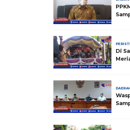
PPKM
Samp
PERIS
Di S
Meri
DAERA
Wasp
Sam