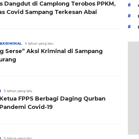
s Dangdut di Camplong Terobos PPKM,
#
as Covid Sampang Terkesan Abai
#
#
&KRIMINAL
5 tahun yang lalu
ng Serse” Aksi Kriminal di Sampang
urang
H
5 tahun yang lalu
 Ketua FPPS Berbagi Daging Qurban
 Pandemi Covid-19
H
5 tahun yang lalu