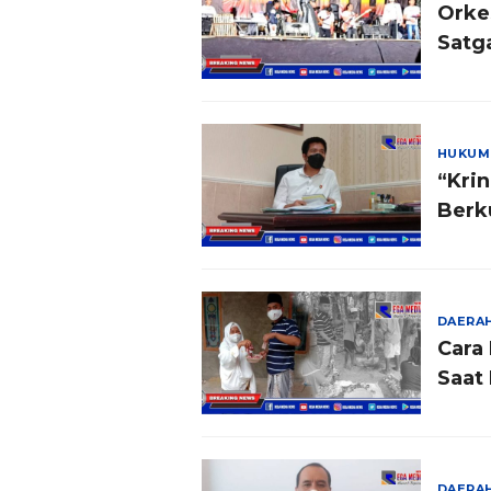
Orke
Satg
HUKUM
“Kri
Berk
DAERA
Cara
Saat
DAERA