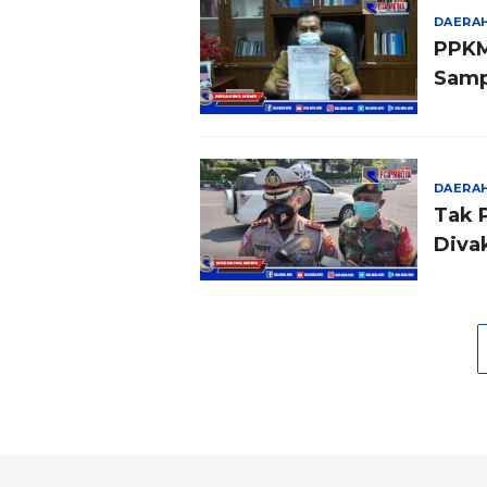
DAERA
PPKM
Samp
DAERA
Tak 
Diva