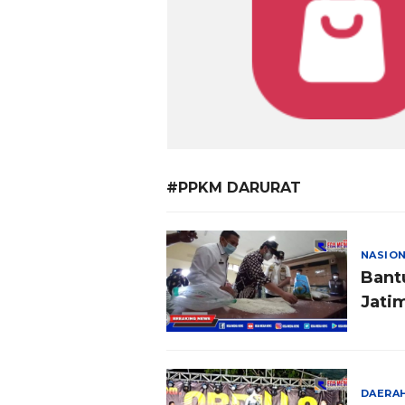
#PPKM DARURAT
NASIO
Bant
Jatim
DAERA