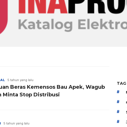
NAL
5 tahun yang lalu
TAG
uan Beras Kemensos Bau Apek, Wagub
#
 Minta Stop Distribusi
#
#
#
H
5 tahun yang lalu