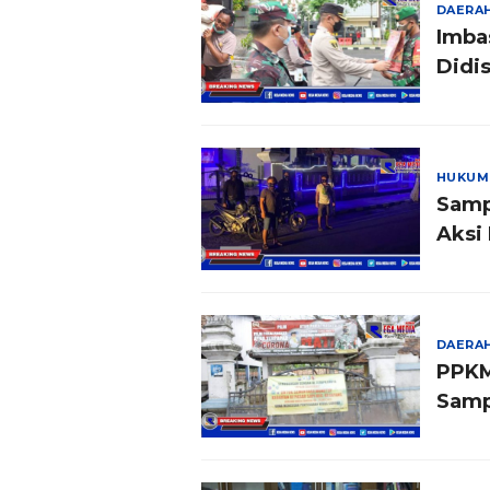
DAERA
Imba
Didis
HUKUM
Samp
Aksi 
DAERA
PPKM
Samp