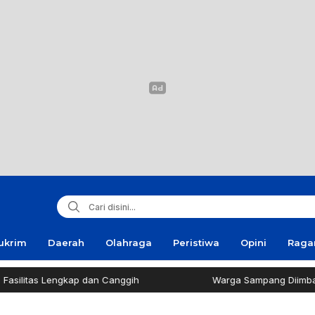
ukrim
Daerah
Olahraga
Peristiwa
Opini
Rag
tas Lengkap dan Canggih
Warga Sampang Diimbau Tak 