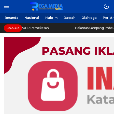
Beranda
Nasional
Hukrim
Daerah
Olahraga
Perist
as PUPR Pamekasan
Polantas Sampang Imbau Latihan Gera
HEADLINE