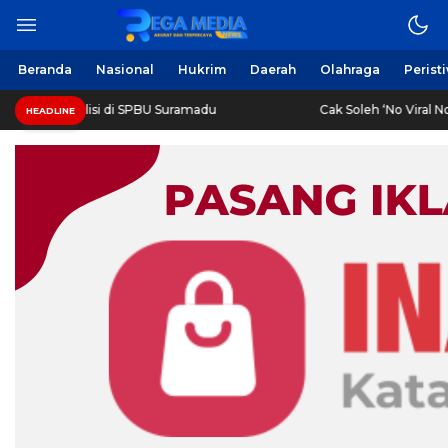
Berita Harian Online
Regamedianews.com
Beranda
Nasional
Hukrim
Daerah
Olahraga
Perist
gkus Polisi di SPBU Suramadu
Cak Soleh ‘No Viral No Justi
HEADLINE