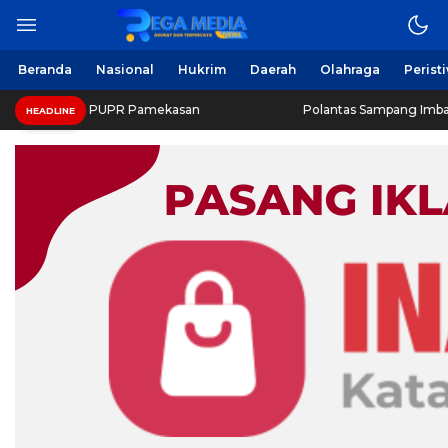
Beranda
Nasional
Hukrim
Daerah
Olahraga
Perist
nas PUPR Pamekasan
Polantas Sampang Imbau Latihan Ger
HEADLINE