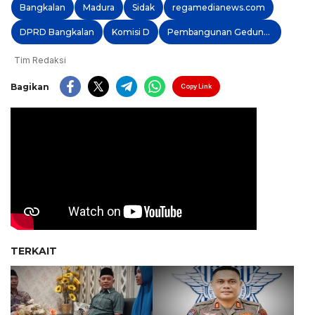
Bangkalan
Madura
Sidak
regamedianews.com
DPRD Bangkalan
Komisi D
Pembangunan Gedung PSC
Tim Redaksi
Bagikan
Copy Link
TERKAIT