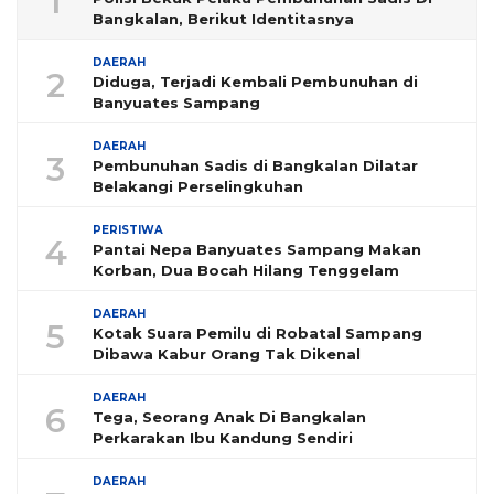
1
Bangkalan, Berikut Identitasnya
DAERAH
2
Diduga, Terjadi Kembali Pembunuhan di
Banyuates Sampang
DAERAH
3
Pembunuhan Sadis di Bangkalan Dilatar
Belakangi Perselingkuhan
PERISTIWA
4
Pantai Nepa Banyuates Sampang Makan
Korban, Dua Bocah Hilang Tenggelam
DAERAH
5
Kotak Suara Pemilu di Robatal Sampang
Dibawa Kabur Orang Tak Dikenal
DAERAH
6
Tega, Seorang Anak Di Bangkalan
Perkarakan Ibu Kandung Sendiri
DAERAH