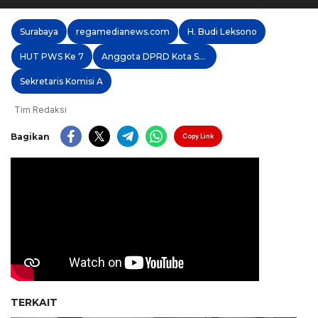
Surabaya
regamedianews.com
H. Budi Leksono
HUT PWS Ke 7
Anggota DPRD Kota Surabaya
Sekretaris Komisi A
Tim Redaksi
Bagikan
Copy Link
TERKAIT