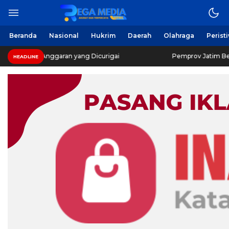
Beranda
Nasional
Hukrim
Daerah
Olahraga
Perist
k Anggaran yang Dicurigai
Pemprov Jatim Bebaskan Paja
HEADLINE