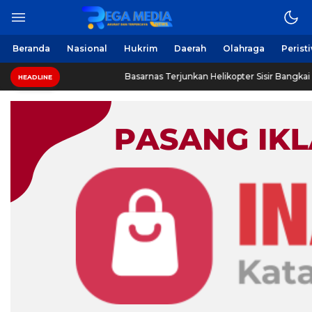
Beranda
Nasional
Hukrim
Daerah
Olahraga
Perist
k
Basarnas Terjunkan Helikopter Sisir Bangkai KMP Mutiara
HEADLINE