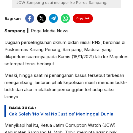
JCW Sampang usai melapor ke Polres Sampang.
Bagikan
Copy Link
Sampang
|| Rega Media News
Dugaan perselingkuhan oknum bidan inisial RNS, berdinas di
Puskesmas Karang Penang, Sampang, Madura, yang
dilaporkan suaminya pada Kamis (18/11/2021) lalu ke Mapolres
setempat terus berlanjut.
Meski, hingga saat ini penanganan kasus tersebut terkesan
mengambang, lantaran pihak kepolisian masih mencari bukti-
bukti dan akan melakukan pemanggilan terhadap saksi
lainnya.
BACA JUGA :
Cak Soleh ‘No Viral No Justice’ Meninggal Dunia
Menyikapi hal itu, Ketua Jatim Corruption Watch (JCW)
Kabupaten Sampang H. Moh. Tohir, meminta agar pihak