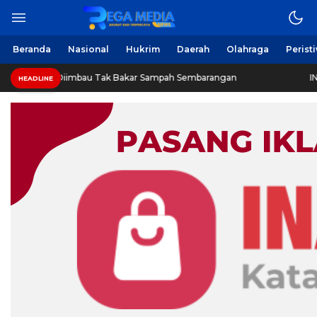
Beranda
Nasional
Hukrim
Daerah
Olahraga
Perist
iimbau Tak Bakar Sampah Sembarangan
INVESTIGASI: J
HEADLINE