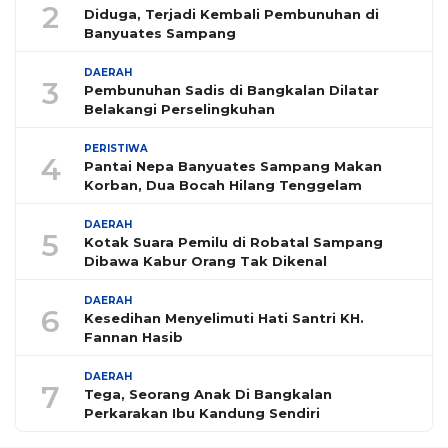
2
Diduga, Terjadi Kembali Pembunuhan di
Banyuates Sampang
DAERAH
3
Pembunuhan Sadis di Bangkalan Dilatar
Belakangi Perselingkuhan
PERISTIWA
4
Pantai Nepa Banyuates Sampang Makan
Korban, Dua Bocah Hilang Tenggelam
DAERAH
5
Kotak Suara Pemilu di Robatal Sampang
Dibawa Kabur Orang Tak Dikenal
DAERAH
6
Kesedihan Menyelimuti Hati Santri KH.
Fannan Hasib
DAERAH
7
Tega, Seorang Anak Di Bangkalan
Perkarakan Ibu Kandung Sendiri