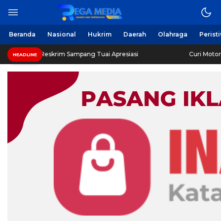
Beranda
Nasional
Hukrim
Daerah
Olahraga
Perist
eskrim Sampang Tuai Apresiasi
Curi Motor! Dua Warga 
HEADLINE