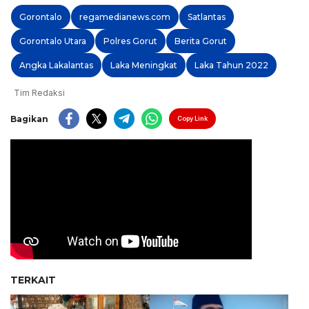
Gorontalo
regamedianews.com
Satlantas
Gorontalo Utara
Polres Gorut
Berita Gorut
Angka Lakalantas
Laka Meningkat
Laka Tahun 2022
Tim Redaksi
Bagikan
Copy Link
TERKAIT