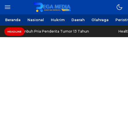
Beranda
Nasional
Hukrim
Daerah
Olahraga
Perist
embuh Pria Penderita Tumor 13 Tahun
Healthy Long Life 
HEADLINE