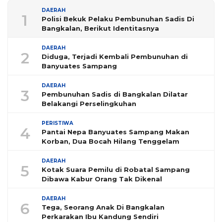
DAERAH
1
Polisi Bekuk Pelaku Pembunuhan Sadis Di
Bangkalan, Berikut Identitasnya
DAERAH
2
Diduga, Terjadi Kembali Pembunuhan di
Banyuates Sampang
DAERAH
3
Pembunuhan Sadis di Bangkalan Dilatar
Belakangi Perselingkuhan
PERISTIWA
4
Pantai Nepa Banyuates Sampang Makan
Korban, Dua Bocah Hilang Tenggelam
DAERAH
5
Kotak Suara Pemilu di Robatal Sampang
Dibawa Kabur Orang Tak Dikenal
DAERAH
6
Tega, Seorang Anak Di Bangkalan
Perkarakan Ibu Kandung Sendiri