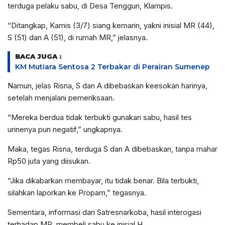
terduga pelaku sabu, di Desa Tenggun, Klampis.
“Ditangkap, Kamis (3/7) siang kemarin, yakni inisial MR (44),
S (51) dan A (51), di rumah MR,” jelasnya.
BACA JUGA :
KM Mutiara Sentosa 2 Terbakar di Perairan Sumenep
Namun, jelas Risna, S dan A dibebaskan keesokan harinya,
setelah menjalani pemeriksaan.
“Mereka berdua tidak terbukti gunakan sabu, hasil tes
urinenya pun negatif,” ungkapnya.
Maka, tegas Risna, terduga S dan A dibebaskan, tanpa mahar
Rp50 juta yang diisukan.
“Jika dikabarkan membayar, itu tidak benar. Bila terbukti,
silahkan laporkan ke Propam,” tegasnya.
Sementara, informasi dari Satresnarkoba, hasil interogasi
terhadap MR, membeli sabu ke inisial H.