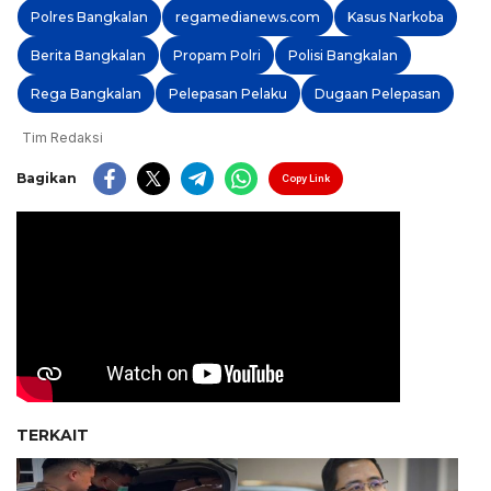
Polres Bangkalan
regamedianews.com
Kasus Narkoba
Berita Bangkalan
Propam Polri
Polisi Bangkalan
Rega Bangkalan
Pelepasan Pelaku
Dugaan Pelepasan
Tim Redaksi
Bagikan
Copy Link
TERKAIT