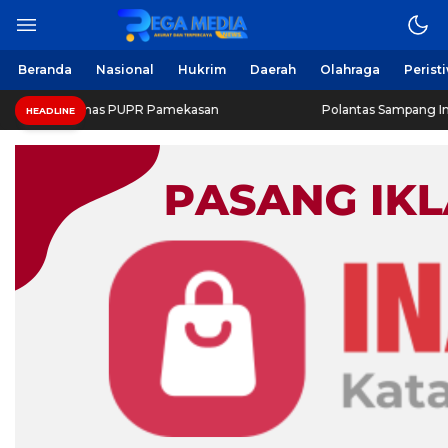
Beranda
Nasional
Hukrim
Daerah
Olahraga
Perist
 Dinas PUPR Pamekasan
Polantas Sampang Imbau Latihan 
HEADLINE