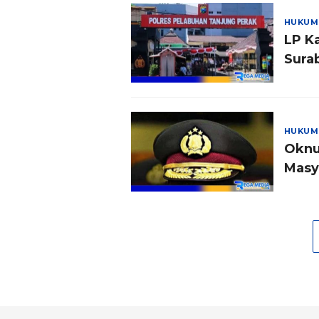
HUKUM
LP K
Sura
HUKUM
Oknu
Masy