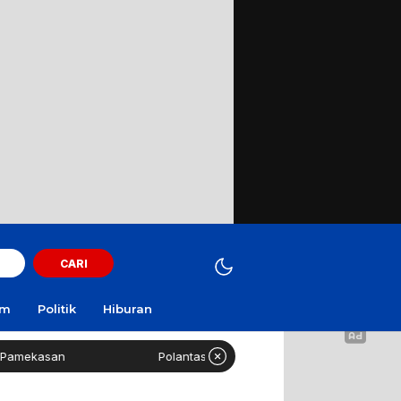
CARI
am
Politik
Hiburan
an
Polantas Sampang Imbau Latihan Gerak Jalan Tak Gu