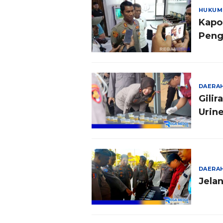
HUKUM
Kapo
Peng
DAERA
Gili
Urin
DAERA
Jelan