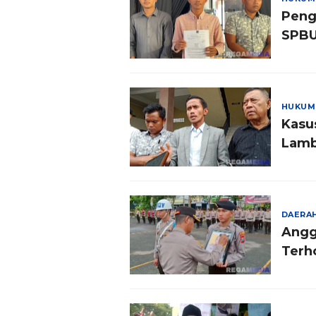
Peng
SPBU
HUKUM
Kasu
Lamb
Takut
DAERA
Angg
Terh