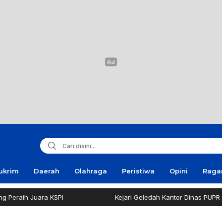
ukrim
Daerah
Olahraga
Peristiwa
Opini
Rag
Juara KSPI
Kejari Geledah Kantor Dinas PUPR Pamekas