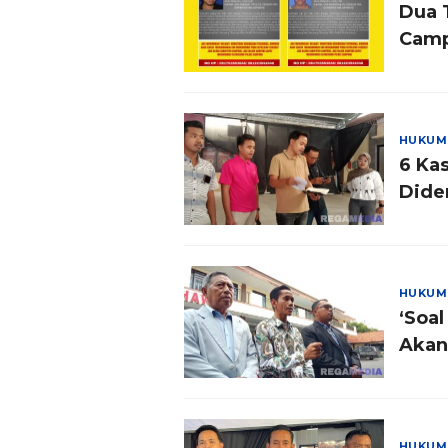
Dua 
Camp
HUKUM
6 Ka
Did
HUKUM
‘Soal
Akan
HUKUM