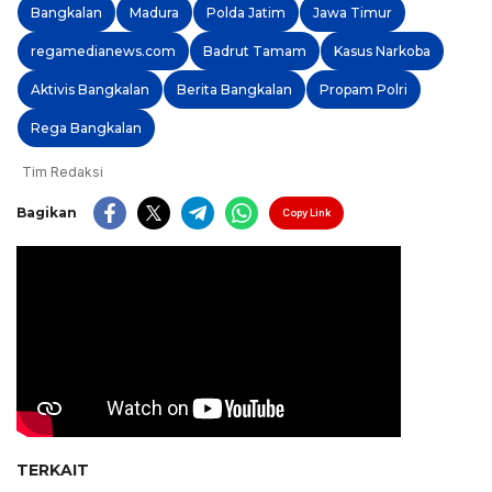
Bangkalan
Madura
Polda Jatim
Jawa Timur
regamedianews.com
Badrut Tamam
Kasus Narkoba
Aktivis Bangkalan
Berita Bangkalan
Propam Polri
Rega Bangkalan
Tim Redaksi
Bagikan
Copy Link
TERKAIT