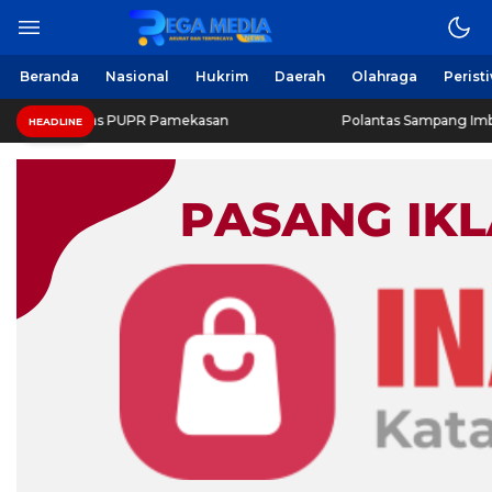
Beranda
Nasional
Hukrim
Daerah
Olahraga
Perist
inas PUPR Pamekasan
Polantas Sampang Imbau Latihan Ge
HEADLINE