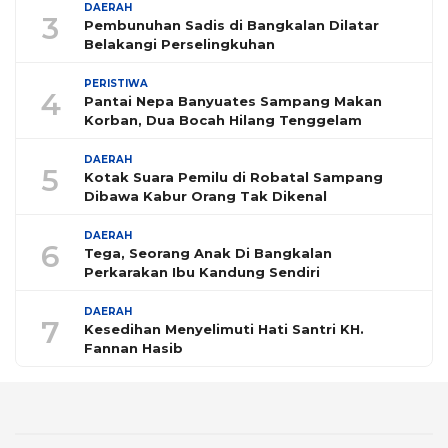
DAERAH
3
Pembunuhan Sadis di Bangkalan Dilatar
Belakangi Perselingkuhan
PERISTIWA
4
Pantai Nepa Banyuates Sampang Makan
Korban, Dua Bocah Hilang Tenggelam
DAERAH
5
Kotak Suara Pemilu di Robatal Sampang
Dibawa Kabur Orang Tak Dikenal
DAERAH
6
Tega, Seorang Anak Di Bangkalan
Perkarakan Ibu Kandung Sendiri
DAERAH
7
Kesedihan Menyelimuti Hati Santri KH.
Fannan Hasib