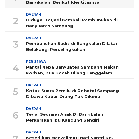
Bangkalan, Berikut Identitasnya
DAERAH
2
Diduga, Terjadi Kembali Pembunuhan di
Banyuates Sampang
DAERAH
3
Pembunuhan Sadis di Bangkalan Dilatar
Belakangi Perselingkuhan
PERISTIWA
4
Pantai Nepa Banyuates Sampang Makan
Korban, Dua Bocah Hilang Tenggelam
DAERAH
5
Kotak Suara Pemilu di Robatal Sampang
Dibawa Kabur Orang Tak Dikenal
DAERAH
6
Tega, Seorang Anak Di Bangkalan
Perkarakan Ibu Kandung Sendiri
DAERAH
7
Kesedihan Menyelimuti Hati Santri KH.