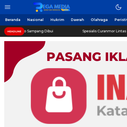
Beranda
Nasional
Hukrim
Daerah
Olahraga
Perist
oro Sampang Dibui
Spesialis Curanmor Lintas Daerah Diri
HEADLINE