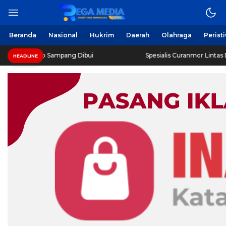
Beranda
Nasional
Hukrim
Daerah
Olahraga
Perist
oro Sampang Dibui
Spesialis Curanmor Lintas Daerah Diri
HEADLINE