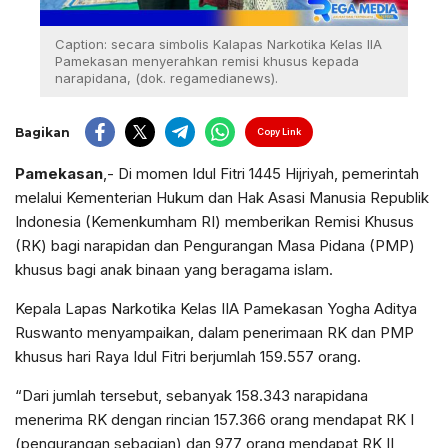
Caption: secara simbolis Kalapas Narkotika Kelas IIA
Pamekasan menyerahkan remisi khusus kepada
narapidana, (dok. regamedianews).
Bagikan
Copy Link
Pamekasan
,- Di momen Idul Fitri 1445 Hijriyah, pemerintah
melalui Kementerian Hukum dan Hak Asasi Manusia Republik
Indonesia (Kemenkumham RI) memberikan Remisi Khusus
(RK) bagi narapidan dan Pengurangan Masa Pidana (PMP)
khusus bagi anak binaan yang beragama islam.
Kepala Lapas Narkotika Kelas IIA Pamekasan Yogha Aditya
Ruswanto menyampaikan, dalam penerimaan RK dan PMP
khusus hari Raya Idul Fitri berjumlah 159.557 orang.
“Dari jumlah tersebut, sebanyak 158.343 narapidana
menerima RK dengan rincian 157.366 orang mendapat RK I
(pengurangan sebagian) dan 977 orang mendapat RK II