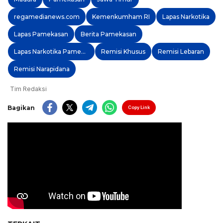
regamedianews.com
Kemenkumham RI
Lapas Narkotika
Lapas Pamekasan
Berita Pamekasan
Lapas Narkotika Pamekasan
Remisi Khusus
Remisi Lebaran
Remisi Narapidana
Tim Redaksi
Bagikan
Copy Link