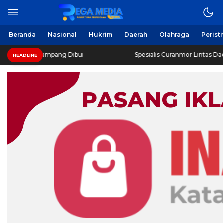
Beranda
Nasional
Hukrim
Daerah
Olahraga
Perist
 Sampang Dibui
Spesialis Curanmor Lintas Daerah Diringku
HEADLINE