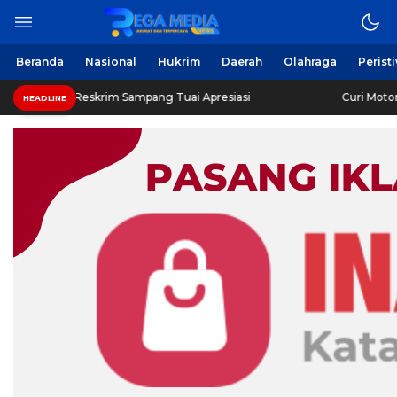
Beranda
Nasional
Hukrim
Daerah
Olahraga
Perist
Reskrim Sampang Tuai Apresiasi
Curi Motor! Dua Warga
HEADLINE