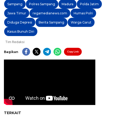
Sampang
Polres Sampang
Madura
Polda Jatim
Jawa Timur
regamedianews.com
Humas Polri
Diduga Depresi
Berita Sampang
Warga Garut
Kasus Bunuh Diri
Tim Redaksi
Bagikan
Copy Link
TERKAIT