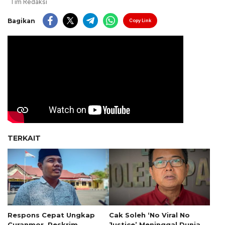
Tim Redaksi
Bagikan
Copy Link
TERKAIT
Respons Cepat Ungkap
Cak Soleh ‘No Viral No
Curanmor, Reskrim
Justice’ Meninggal Dunia