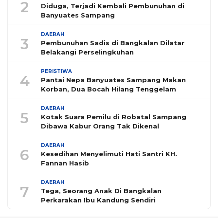
2
Diduga, Terjadi Kembali Pembunuhan di
Banyuates Sampang
DAERAH
3
Pembunuhan Sadis di Bangkalan Dilatar
Belakangi Perselingkuhan
PERISTIWA
4
Pantai Nepa Banyuates Sampang Makan
Korban, Dua Bocah Hilang Tenggelam
DAERAH
5
Kotak Suara Pemilu di Robatal Sampang
Dibawa Kabur Orang Tak Dikenal
DAERAH
6
Kesedihan Menyelimuti Hati Santri KH.
Fannan Hasib
DAERAH
7
Tega, Seorang Anak Di Bangkalan
Perkarakan Ibu Kandung Sendiri