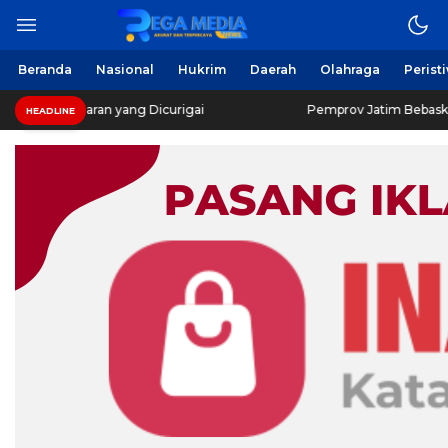
Beranda
Nasional
Hukrim
Daerah
Olahraga
Perist
garan yang Dicurigai
Pemprov Jatim Bebaskan Pajak Ken
HEADLINE