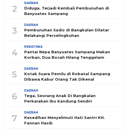
DAERAH
2
Diduga, Terjadi Kembali Pembunuhan di
Banyuates Sampang
DAERAH
3
Pembunuhan Sadis di Bangkalan Dilatar
Belakangi Perselingkuhan
PERISTIWA
4
Pantai Nepa Banyuates Sampang Makan
Korban, Dua Bocah Hilang Tenggelam
DAERAH
5
Kotak Suara Pemilu di Robatal Sampang
Dibawa Kabur Orang Tak Dikenal
DAERAH
6
Tega, Seorang Anak Di Bangkalan
Perkarakan Ibu Kandung Sendiri
DAERAH
7
Kesedihan Menyelimuti Hati Santri KH.
Fannan Hasib