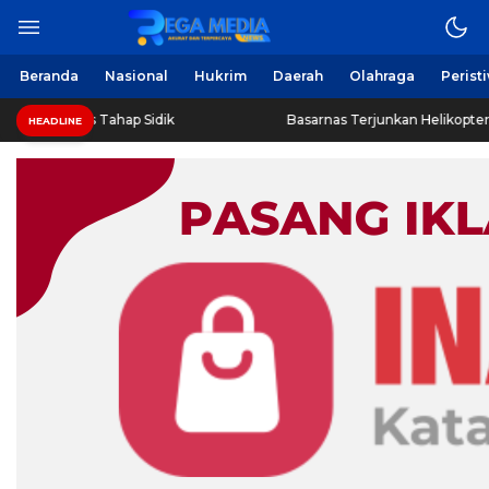
Beranda
Nasional
Hukrim
Daerah
Olahraga
Perist
 Tahap Sidik
Basarnas Terjunkan Helikopter Sisir Bangkai 
HEADLINE