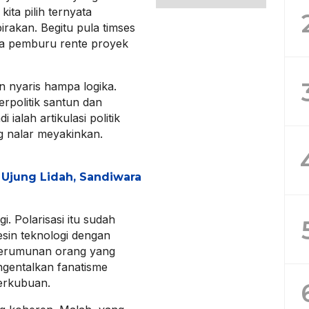
ita pilih ternyata
rakan. Begitu pula timses
ya pemburu rente proyek
 nyaris hampa logika.
erpolitik santun dan
i ialah artikulasi politik
ng nalar meyakinkan.
i Ujung Lidah, Sandiwara
i. Polarisasi itu sudah
sin teknologi dengan
erumunan orang yang
gentalkan fanatisme
erkubuan.