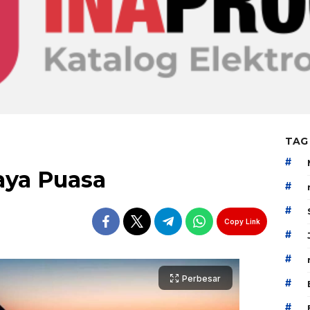
TAG
#
aya Puasa
#
#
Copy Link
#
#
Perbesar
#
#