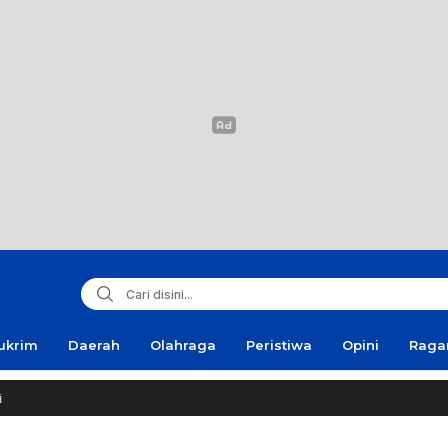
ukrim
Daerah
Olahraga
Peristiwa
Opini
Rag