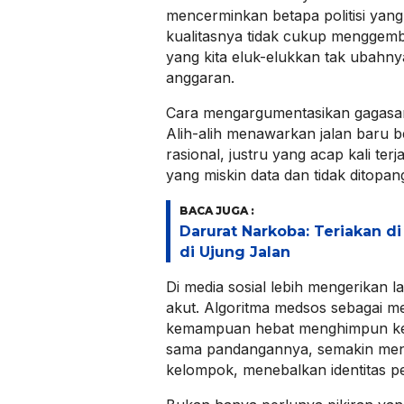
mencerminkan betapa politisi yang k
kualitasnya tidak cukup menggembi
yang kita eluk-elukkan tak ubahn
anggaran.
Cara mengargumentasikan gagasan
Alih-alih menawarkan jalan baru b
rasional, justru yang acap kali terjad
yang miskin data dan tidak ditopa
BACA JUGA :
Darurat Narkoba: Teriakan d
di Ujung Jalan
Di media sosial lebih mengerikan lag
akut. Algoritma medsos sebagai me
kemampuan hebat menghimpun k
sama pandangannya, semakin men
kelompok, menebalkan identitas p