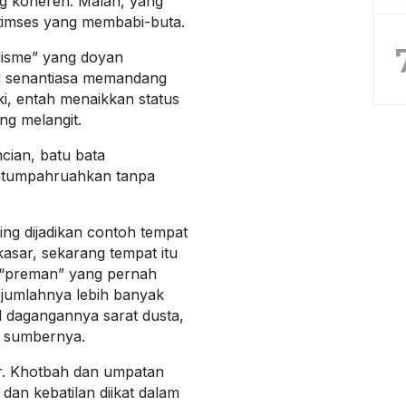
g koheren. Malah, yang
timses yang membabi-buta.
lisme” yang doyan
ni senantiasa memandang
ki, entah menaikkan status
ng melangit.
cian, batu bata
ditumpahruahkan tanpa
ing dijadikan contoh tempat
sar, sekarang tempat itu
 “preman” yang pernah
, jumlahnya lebih banyak
l dagangannya sarat dusta,
ul sumbernya.
r. Khotbah dan umpatan
dan kebatilan diikat dalam