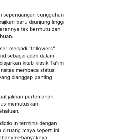
n seperjuangan sungguhan
ajikan baru dijunjung tinggi
ujarannya tak bermutu dan
huan.
ser menjadi “followers”
id sebagai adab dalam
iajarkan kitab klasik Ta’lim
tensitas membaca status,
yang dianggap penting
mpat jalinan pertemanan
igus memutuskan
ehaluan.
ictio in terminis dengan
a diruang maya seperti ini
 sebanyak-banyaknya