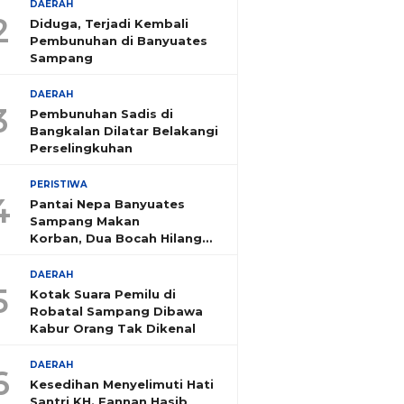
DAERAH
2
Diduga, Terjadi Kembali
Pembunuhan di Banyuates
Sampang
DAERAH
3
Pembunuhan Sadis di
Bangkalan Dilatar Belakangi
Perselingkuhan
PERISTIWA
4
Pantai Nepa Banyuates
Sampang Makan
Korban, Dua Bocah Hilang
Tenggelam
DAERAH
5
Kotak Suara Pemilu di
Robatal Sampang Dibawa
Kabur Orang Tak Dikenal
DAERAH
6
Kesedihan Menyelimuti Hati
Santri KH. Fannan Hasib