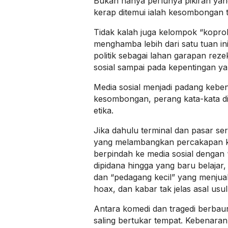
Bukan hanya perlunya pikiran yan
kerap ditemui ialah kesombongan 
Tidak kalah juga kelompok “kopro
menghamba lebih dari satu tuan i
politik sebagai lahan garapan reze
sosial sampai pada kepentingan ya
Media sosial menjadi padang keben
kesombongan, perang kata-kata 
etika.
Jika dahulu terminal dan pasar ser
yang melambangkan percakapan ka
berpindah ke media sosial dengan
dipidana hingga yang baru belajar
dan “pedagang kecil” yang menjua
hoax, dan kabar tak jelas asal us
Antara komedi dan tragedi berbau
saling bertukar tempat. Kebenaran 