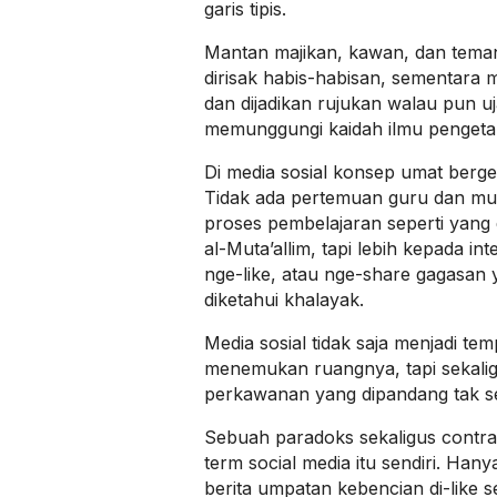
garis tipis.
Mantan majikan, kawan, dan tema
dirisak habis-habisan, sementara m
dan dijadikan rujukan walau pun 
memunggungi kaidah ilmu pengeta
Di media sosial konsep umat berge
Tidak ada pertemuan guru dan mur
proses pembelajaran seperti yang d
al-Muta’allim, tapi lebih kepada in
nge-like, atau nge-share gagasan 
diketahui khalayak.
Media sosial tidak saja menjadi te
menemukan ruangnya, tapi sekal
perkawanan yang dipandang tak s
Sebuah paradoks sekaligus contrad
term social media itu sendiri. Hany
berita umpatan kebencian di-like