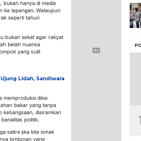
, bukan hanya di media
un ke lapangan. Walaupun
arak seperti tahun
tu bukan sekat agar rakyat
ecah belah nuansa
PO
ompok yang sulit
i Ujung Lidah, Sandiwara
nya memproduksi diksi
 bahan bakar yang tanpa
ab kebangsaan, disiramkan
analitas politik.
a satire jika kita simak
anya tontonan yang