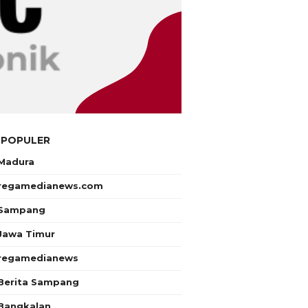
 POPULER
Madura
regamedianews.com
Sampang
Jawa Timur
regamedianews
Berita Sampang
Bangkalan