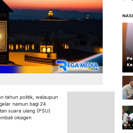
NAS
Pe
Ke
tahun politik, walaupun
igelar namun bagi 24
an suara ulang (PSU)
mbali oksigen