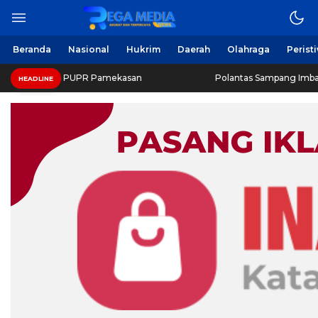
Beranda
Nasional
Hukrim
Daerah
Olahraga
Perist
inas PUPR Pamekasan
Polantas Sampang Imbau Latihan Ger
HEADLINE