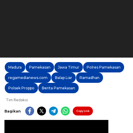
Madura
Pamekasan
Jawa Timur
Polres Pamekasan
regamedianews.com
Balap Liar
Ramadhan
Polsek Proppo
Berita Pamekasan
Tim Redaksi
Bagikan
Copy Link