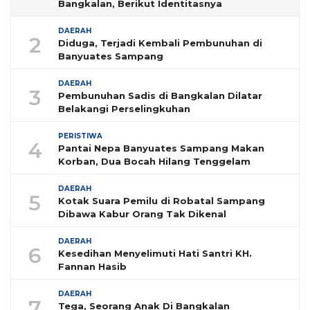
Bangkalan, Berikut Identitasnya
DAERAH
2
Diduga, Terjadi Kembali Pembunuhan di
Banyuates Sampang
DAERAH
3
Pembunuhan Sadis di Bangkalan Dilatar
Belakangi Perselingkuhan
PERISTIWA
4
Pantai Nepa Banyuates Sampang Makan
Korban, Dua Bocah Hilang Tenggelam
DAERAH
5
Kotak Suara Pemilu di Robatal Sampang
Dibawa Kabur Orang Tak Dikenal
DAERAH
6
Kesedihan Menyelimuti Hati Santri KH.
Fannan Hasib
DAERAH
7
Tega, Seorang Anak Di Bangkalan