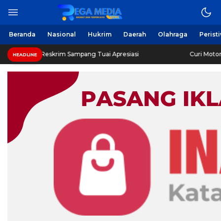
Beranda
Nasional
Hukrim
Daerah
Olahraga
Perist
Reskrim Sampang Tuai Apresiasi
Curi Motor! Dua Warga
HEADLINE