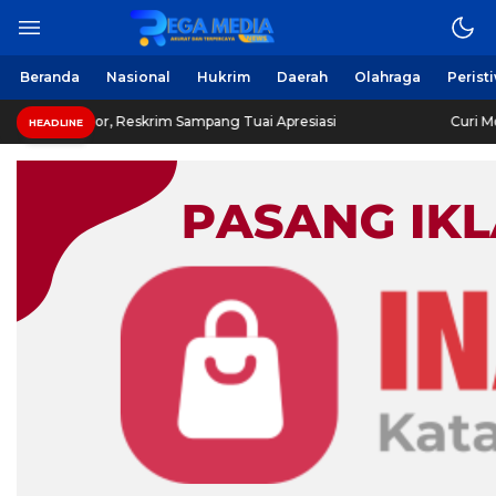
Beranda
Nasional
Hukrim
Daerah
Olahraga
Perist
r, Reskrim Sampang Tuai Apresiasi
Curi Motor! Dua Wa
HEADLINE