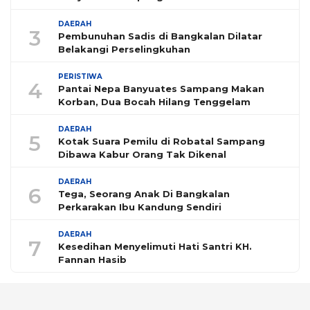
DAERAH
3
Pembunuhan Sadis di Bangkalan Dilatar
Belakangi Perselingkuhan
PERISTIWA
4
Pantai Nepa Banyuates Sampang Makan
Korban, Dua Bocah Hilang Tenggelam
DAERAH
5
Kotak Suara Pemilu di Robatal Sampang
Dibawa Kabur Orang Tak Dikenal
DAERAH
6
Tega, Seorang Anak Di Bangkalan
Perkarakan Ibu Kandung Sendiri
DAERAH
7
Kesedihan Menyelimuti Hati Santri KH.
Fannan Hasib