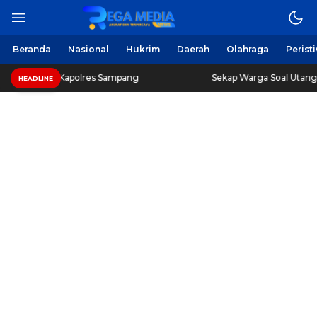
Beranda
Nasional
Hukrim
Daerah
Olahraga
Perist
Kapolres Sampang
Sekap Warga Soal Utang, 3 Pria di S
HEADLINE