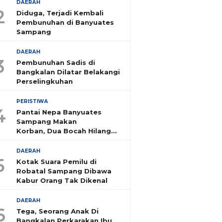
DAERAH
2
Diduga, Terjadi Kembali
Pembunuhan di Banyuates
Sampang
DAERAH
3
Pembunuhan Sadis di
Bangkalan Dilatar Belakangi
Perselingkuhan
PERISTIWA
4
Pantai Nepa Banyuates
Sampang Makan
Korban, Dua Bocah Hilang
Tenggelam
DAERAH
5
Kotak Suara Pemilu di
Robatal Sampang Dibawa
Kabur Orang Tak Dikenal
DAERAH
6
Tega, Seorang Anak Di
Bangkalan Perkarakan Ibu