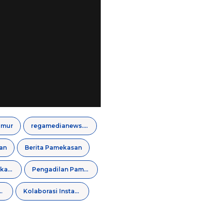
imur
regamedianews.com
an
Berita Pamekasan
Damkar Pamekasan
Pengadilan Pamekasan
 Kunjungan
Kolaborasi Instansi