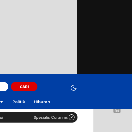
CARI
am
Politik
Hiburan
Spesialis Curanmor Lintas Daerah Diringkus Polisi di SPBU Surama