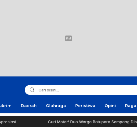
ukrim
Daerah
Olahraga
Peristiwa
Opini
Rag
Curi Motor! Dua Warga Batuporo Sampang Dibui