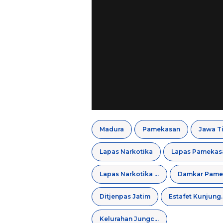
Madura
Pamekasan
Jawa T
Lapas Narkotika
Lapas Pamekas
Lapas Narkotika Pamekasan
Ditjenpas Jatim
Estafet
Kelurahan Jungcangcang