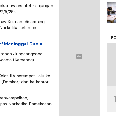
anakannya estafet kunjungan
22/5/25).
pas Kusnan, didampingi
 Narkotika setempat.
PO
ce’ Meninggal Dunia
urahan Jungcangcang,
 Agama (Kemenag)
las IIA setempat, lalu ke
 (Damkar) dan ke kantor
menyampaikan,
apas Narkotika Pamekasan