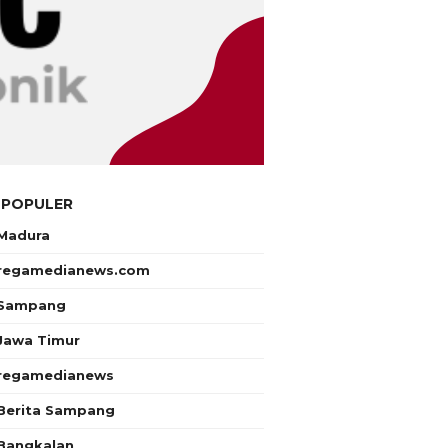
 POPULER
Madura
regamedianews.com
Sampang
Jawa Timur
regamedianews
Berita Sampang
Bangkalan