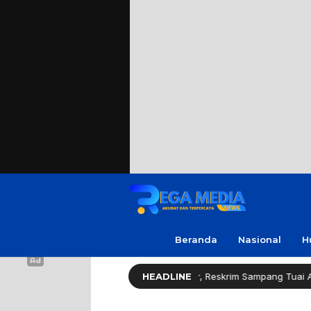
Beranda
Nasional
H
spons Cepat Ungkap Curanmor, Reskrim Sampang Tuai Apresiasi
HEADLINE