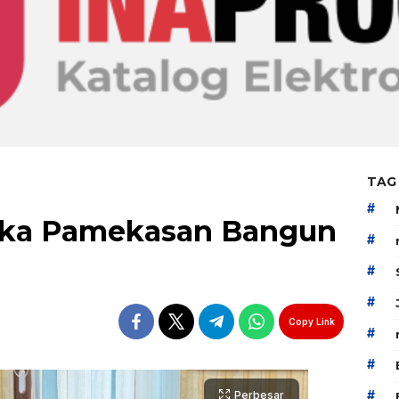
TAG
#
tika Pamekasan Bangun
#
#
#
Copy Link
#
#
#
Perbesar