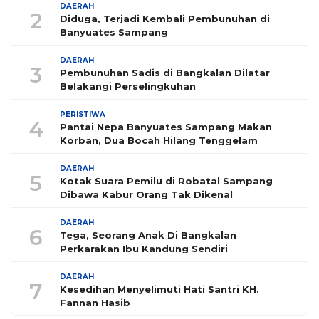
DAERAH
2
Diduga, Terjadi Kembali Pembunuhan di
Banyuates Sampang
DAERAH
3
Pembunuhan Sadis di Bangkalan Dilatar
Belakangi Perselingkuhan
PERISTIWA
4
Pantai Nepa Banyuates Sampang Makan
Korban, Dua Bocah Hilang Tenggelam
DAERAH
5
Kotak Suara Pemilu di Robatal Sampang
Dibawa Kabur Orang Tak Dikenal
DAERAH
6
Tega, Seorang Anak Di Bangkalan
Perkarakan Ibu Kandung Sendiri
DAERAH
7
Kesedihan Menyelimuti Hati Santri KH.
Fannan Hasib