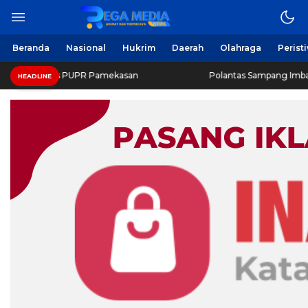
Beranda
Nasional
Hukrim
Daerah
Olahraga
Perist
inas PUPR Pamekasan
Polantas Sampang Imbau Latihan Ger
HEADLINE