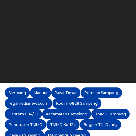
Sampang
Madura
Jawa Timur
Pemkab Sampang
regamedianews.com
Kodim 0828 Sampang
Danrem 084/BJ
Kecamatan Camplong
TMMD Sampang
Penutupan TMMD
TMMD Ke-124
Brigjen TNI Danny
Desa Batukarang
Membangun Daerah