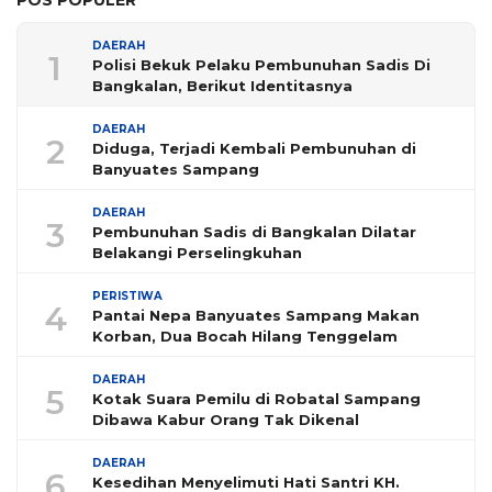
POS POPULER
DAERAH
1
Polisi Bekuk Pelaku Pembunuhan Sadis Di
Bangkalan, Berikut Identitasnya
DAERAH
2
Diduga, Terjadi Kembali Pembunuhan di
Banyuates Sampang
DAERAH
3
Pembunuhan Sadis di Bangkalan Dilatar
Belakangi Perselingkuhan
PERISTIWA
4
Pantai Nepa Banyuates Sampang Makan
Korban, Dua Bocah Hilang Tenggelam
DAERAH
5
Kotak Suara Pemilu di Robatal Sampang
Dibawa Kabur Orang Tak Dikenal
DAERAH
6
Kesedihan Menyelimuti Hati Santri KH.