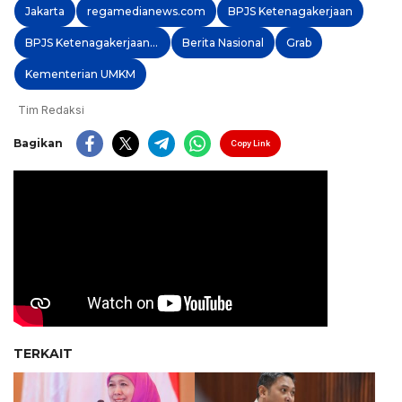
Jakarta
regamedianews.com
BPJS Ketenagakerjaan
BPJS Ketenagakerjaan Madura
Berita Nasional
Grab
Kementerian UMKM
Tim Redaksi
Bagikan
Copy Link
TERKAIT