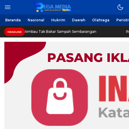
Beranda
Nasional
Hukrim
Daerah
Olahraga
Perist
Diimbau Tak Bakar Sampah Sembarangan
INVESTIGASI: J
HEADLINE