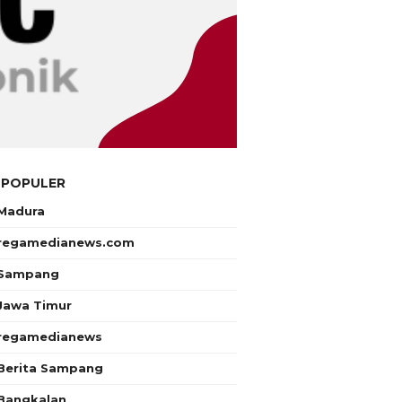
 POPULER
Madura
regamedianews.com
Sampang
Jawa Timur
regamedianews
Berita Sampang
Bangkalan