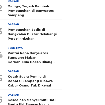
DAERAH
2
Diduga, Terjadi Kembali
Pembunuhan di Banyuates
Sampang
DAERAH
3
Pembunuhan Sadis di
Bangkalan Dilatar Belakangi
Perselingkuhan
PERISTIWA
4
Pantai Nepa Banyuates
Sampang Makan
Korban, Dua Bocah Hilang
Tenggelam
DAERAH
5
Kotak Suara Pemilu di
Robatal Sampang Dibawa
Kabur Orang Tak Dikenal
DAERAH
6
Kesedihan Menyelimuti Hati
Santri KH. Fannan Hasib