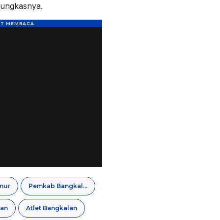
 pungkasnya.
mur
Pemkab Bangkalan
lan
Atlet Bangkalan