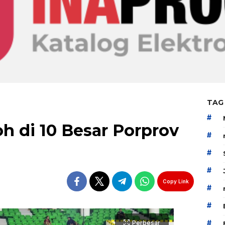
TAG
#
h di 10 Besar Porprov
#
#
#
Copy Link
#
#
#
Perbesar