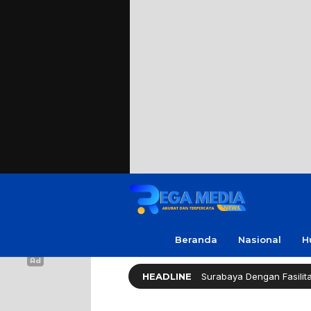
Beranda
Nasional
H
lthy Long Life (HLL) Kini Hadir di Surabaya Dengan Fasilitas Lengkap 
HEADLINE