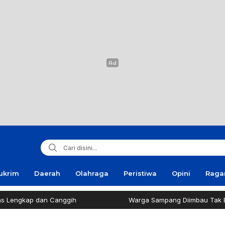
ukrim
Daerah
Olahraga
Peristiwa
Opini
Rag
dan Canggih
Warga Sampang Diimbau Tak Bakar Sampa