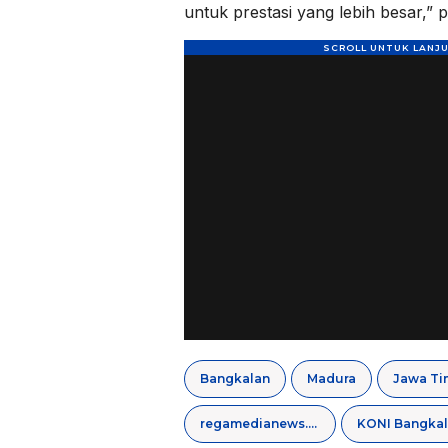
untuk prestasi yang lebih besar,”
Bangkalan
Madura
Jawa Ti
regamedianews.com
KONI Bangka