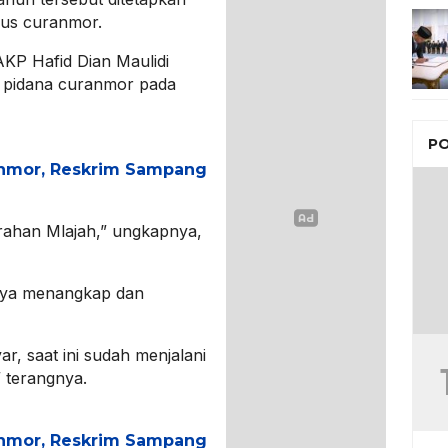
sus curanmor.
AKP Hafid Dian Maulidi
 pidana curanmor pada
PO
nmor, Reskrim Sampang
rahan Mlajah,” ungkapnya,
nya menangkap dan
ar, saat ini sudah menjalani
” terangnya.
nmor, Reskrim Sampang