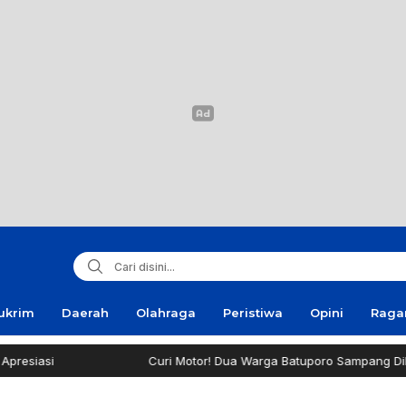
ukrim
Daerah
Olahraga
Peristiwa
Opini
Rag
Curi Motor! Dua Warga Batuporo Sampang Dibui