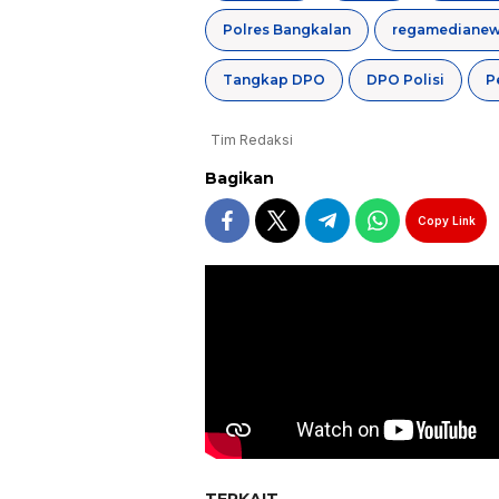
Polres Bangkalan
Tangkap DPO
DPO Polisi
P
Tim Redaksi
Bagikan
Copy Link