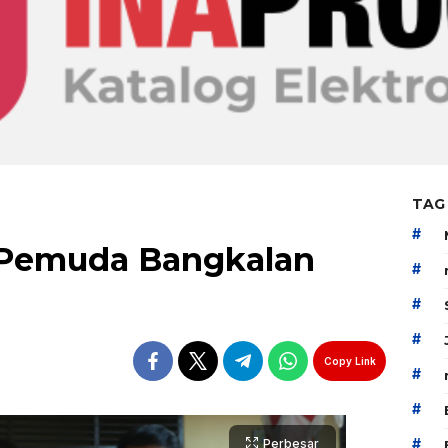
TAG
#
 Pemuda Bangkalan
#
#
#
Copy Link
#
#
#
Perbesar