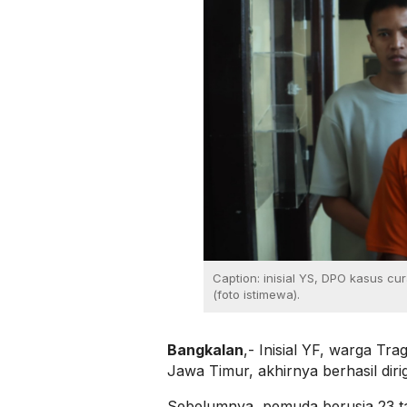
Caption: inisial YS, DPO kasus c
(foto istimewa).
Bangkalan
,- Inisial YF, warga T
Jawa Timur, akhirnya berhasil dirig
Sebelumnya, pemuda berusia 23 ta