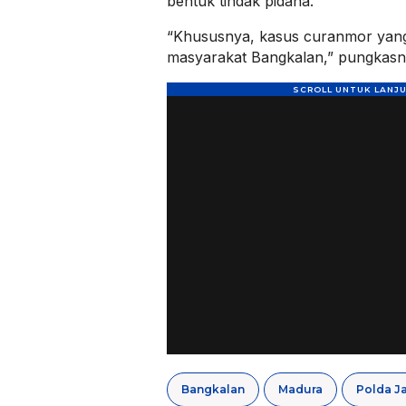
bentuk tindak pidana.
“Khususnya, kasus curanmor yan
masyarakat Bangkalan,” pungkasn
Bangkalan
Madura
Polda J