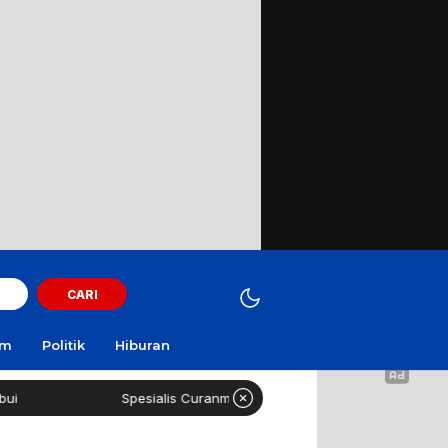
CARI
am
Politik
Hiburan
Spesialis Curanmor Lintas Daerah Diringkus Polisi di SPBU Suram