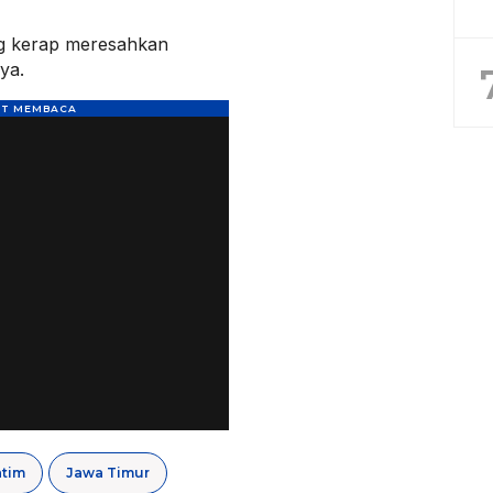
g kerap meresahkan
ya.
atim
Jawa Timur