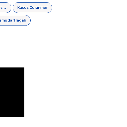
regamedianews.com
Kasus Curanmor
emuda Tragah