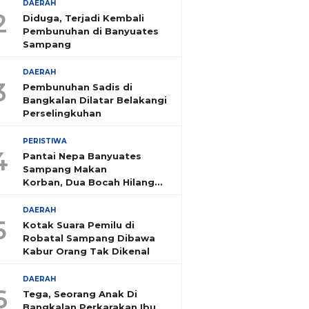
DAERAH
2
Diduga, Terjadi Kembali
Pembunuhan di Banyuates
Sampang
DAERAH
3
Pembunuhan Sadis di
Bangkalan Dilatar Belakangi
Perselingkuhan
PERISTIWA
4
Pantai Nepa Banyuates
Sampang Makan
Korban, Dua Bocah Hilang
Tenggelam
DAERAH
5
Kotak Suara Pemilu di
Robatal Sampang Dibawa
Kabur Orang Tak Dikenal
DAERAH
6
Tega, Seorang Anak Di
Bangkalan Perkarakan Ibu