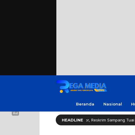
Beranda
Nasional
H
espons Cepat Ungkap Curanmor, Reskrim Sampang Tuai Apresiasi
HEADLINE