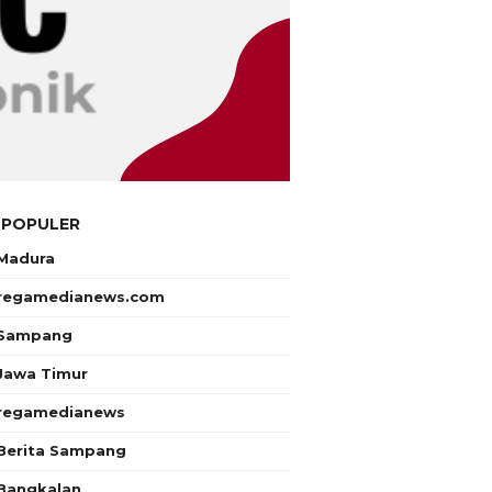
 POPULER
Madura
regamedianews.com
Sampang
Jawa Timur
regamedianews
Berita Sampang
Bangkalan