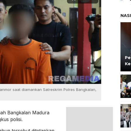
NAS
Pe
Ke
uranmor saat diamankan Satreskrim Polres Bangkalan,
ragah Bangkalan Madura
kus polisi.
hun tersebut ditetapkan