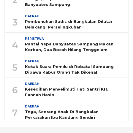
Banyuates Sampang
DAERAH
3
Pembunuhan Sadis di Bangkalan Dilatar
Belakangi Perselingkuhan
PERISTIWA
4
Pantai Nepa Banyuates Sampang Makan
Korban, Dua Bocah Hilang Tenggelam
DAERAH
5
Kotak Suara Pemilu di Robatal Sampang
Dibawa Kabur Orang Tak Dikenal
DAERAH
6
Kesedihan Menyelimuti Hati Santri KH.
Fannan Hasib
DAERAH
7
Tega, Seorang Anak Di Bangkalan
Perkarakan Ibu Kandung Sendiri