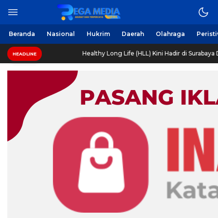
Beranda
Nasional
Hukrim
Daerah
Olahraga
Perist
Healthy Long Life (HLL) Kini Hadir di Surabaya Dengan Fasi
HEADLINE