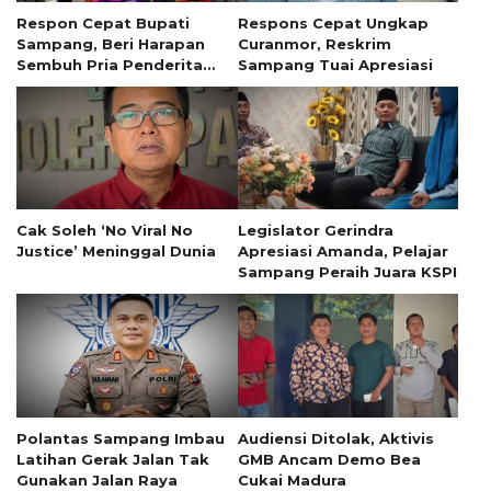
Respon Cepat Bupati
Respons Cepat Ungkap
Sampang, Beri Harapan
Curanmor, Reskrim
Sembuh Pria Penderita
Sampang Tuai Apresiasi
Tumor 13 Tahun
Cak Soleh ‘No Viral No
Legislator Gerindra
Justice’ Meninggal Dunia
Apresiasi Amanda, Pelajar
Sampang Peraih Juara KSPI
Polantas Sampang Imbau
Audiensi Ditolak, Aktivis
Latihan Gerak Jalan Tak
GMB Ancam Demo Bea
Gunakan Jalan Raya
Cukai Madura