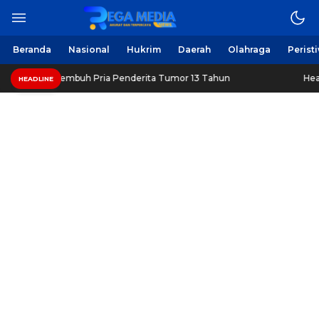
Beranda
Nasional
Hukrim
Daerah
Olahraga
Perist
 Sembuh Pria Penderita Tumor 13 Tahun
Healthy Long Life
HEADLINE