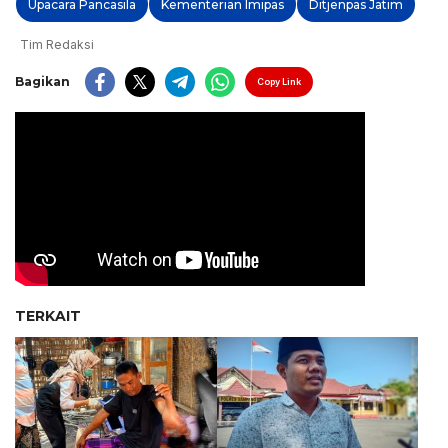
Upacara Pancasila
Kementerian Imipas
Ditjenpas Jatim
Tim Redaksi
Bagikan
Copy Link
TERKAIT