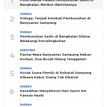
1
Polisi Bekuk Pelaku Pembunuhan Sadis Di
Bangkalan, Berikut Identitasnya
DAERAH
2
Diduga, Terjadi Kembali Pembunuhan di
Banyuates Sampang
DAERAH
3
Pembunuhan Sadis di Bangkalan Dilatar
Belakangi Perselingkuhan
PERISTIWA
4
Pantai Nepa Banyuates Sampang Makan
Korban, Dua Bocah Hilang Tenggelam
DAERAH
5
Kotak Suara Pemilu di Robatal Sampang
Dibawa Kabur Orang Tak Dikenal
DAERAH
6
Kesedihan Menyelimuti Hati Santri KH.
Fannan Hasib
DAERAH