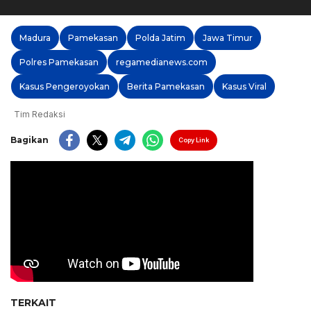
Madura
Pamekasan
Polda Jatim
Jawa Timur
Polres Pamekasan
regamedianews.com
Kasus Pengeroyokan
Berita Pamekasan
Kasus Viral
Tim Redaksi
Bagikan
Copy Link
TERKAIT