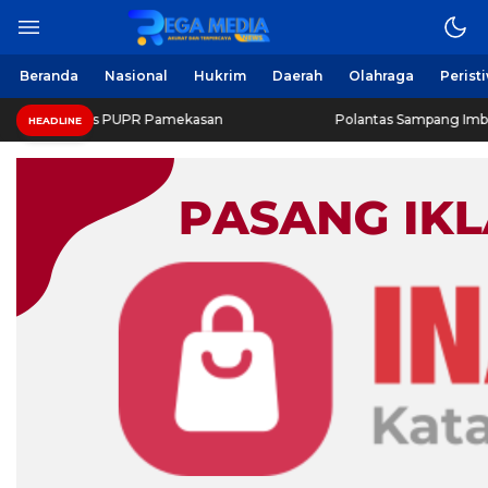
Beranda
Nasional
Hukrim
Daerah
Olahraga
Perist
inas PUPR Pamekasan
Polantas Sampang Imbau Latihan Ge
HEADLINE