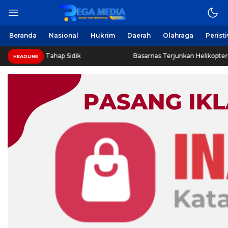
Beranda
Nasional
Hukrim
Daerah
Olahraga
Perist
s Tahap Sidik
Basarnas Terjunkan Helikopter Sisir Bangkai
HEADLINE