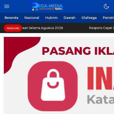
Beranda
Nasional
Hukrim
Daerah
Olahraga
Perist
araan Selama Agustus 2026
Respons Cepat Ungkap Curan
HEADLINE