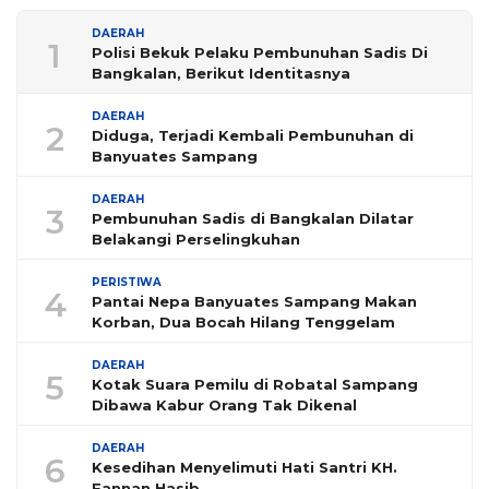
DAERAH
1
Polisi Bekuk Pelaku Pembunuhan Sadis Di
Bangkalan, Berikut Identitasnya
DAERAH
2
Diduga, Terjadi Kembali Pembunuhan di
Banyuates Sampang
DAERAH
3
Pembunuhan Sadis di Bangkalan Dilatar
Belakangi Perselingkuhan
PERISTIWA
4
Pantai Nepa Banyuates Sampang Makan
Korban, Dua Bocah Hilang Tenggelam
DAERAH
5
Kotak Suara Pemilu di Robatal Sampang
Dibawa Kabur Orang Tak Dikenal
DAERAH
6
Kesedihan Menyelimuti Hati Santri KH.
Fannan Hasib