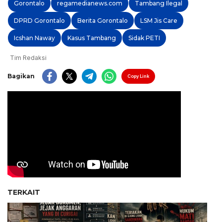
Gorontalo
regamedianews.com
Tambang Ilegal
DPRD Gorontalo
Berita Gorontalo
LSM Jis Care
Icshan Naway
Kasus Tambang
Sidak PETI
Tim Redaksi
Bagikan
Copy Link
TERKAIT