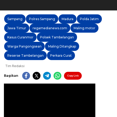
Sampang
Polres Sampang
Madura
Polda Jatim
Jawa Timur
regamedianews.com
Maling motor
Kasus Curanmor
Polsek Tambelangan
Warga Pangongsean
Maling Ditangkap
Reserse Tambelangan
Perkara Curat
Tim Redaksi
Bagikan
Copy Link