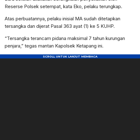
Reserse Polsek setempat, kata Eko, pelaku terungkap.
Atas perbuatannya, pelaku inisial MA sudah ditetapkan
tersangka dan dijerat Pasal 363 ayat (1) ke 5 KUHP.
“Tersangka terancam pidana maksimal 7 tahun kurungan
penjara,” tegas mantan Kapolsek Ketapang ini.