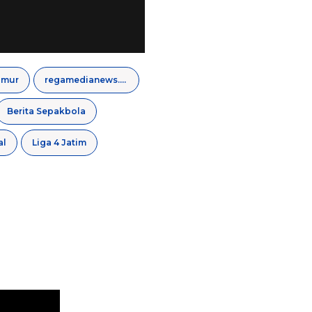
imur
regamedianews.com
Berita Sepakbola
al
Liga 4 Jatim