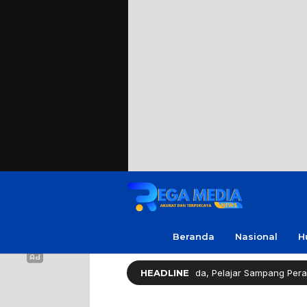
Beranda
Nasional
H
islator Gerindra Apresiasi Amanda, Pelajar Sampang Peraih Juara KSPI
HEADLINE