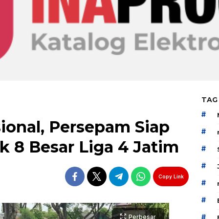
TAG
#
sional, Persepam Siap
#
 8 Besar Liga 4 Jatim
#
#
Copy Link
#
#
#
Perbesar