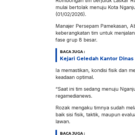
Rombongan tim berjuluk Laskar R
mulai bertolak menuju Kota Nganj
(01/02/2026).
Manajer Persepam Pamekasan, Ab
keberangkatan tim untuk menjalani
fase grup 8 besar.
BACA JUGA :
Kejari Geledah Kantor Dina
Ia memastikan, kondisi fisik dan 
keadaan optimal.
“Saat ini tim sedang menuju Nganj
regamedianews.
Rozak mengaku timnya sudah mel
baik sisi fisik, taktik, maupun eva
lawan.
BACA JUGA :