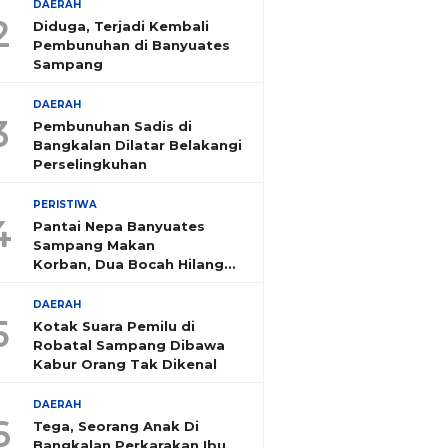
DAERAH
2
Diduga, Terjadi Kembali
Pembunuhan di Banyuates
Sampang
DAERAH
3
Pembunuhan Sadis di
Bangkalan Dilatar Belakangi
Perselingkuhan
PERISTIWA
4
Pantai Nepa Banyuates
Sampang Makan
Korban, Dua Bocah Hilang
Tenggelam
DAERAH
5
Kotak Suara Pemilu di
Robatal Sampang Dibawa
Kabur Orang Tak Dikenal
DAERAH
6
Tega, Seorang Anak Di
Bangkalan Perkarakan Ibu