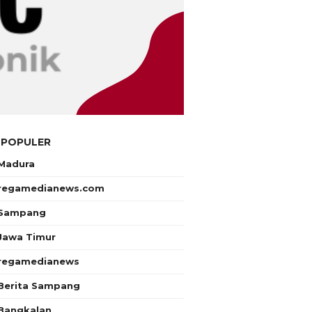
 POPULER
Madura
regamedianews.com
Sampang
Jawa Timur
regamedianews
Berita Sampang
Bangkalan