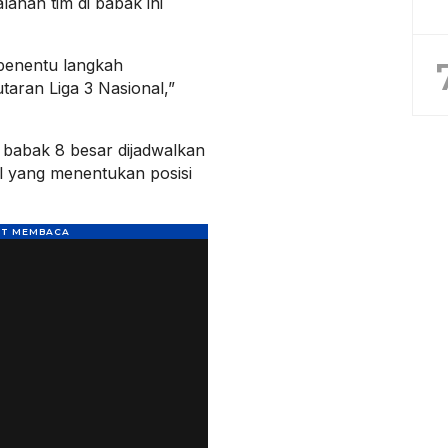
anan tim di babak ini
 penentu langkah
taran Liga 3 Nasional,”
i babak 8 besar dijadwalkan
al yang menentukan posisi