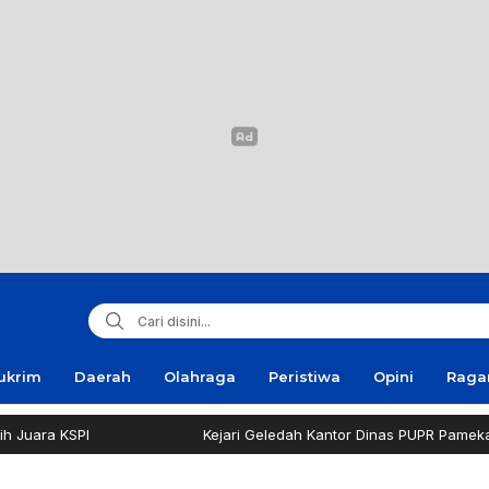
ukrim
Daerah
Olahraga
Peristiwa
Opini
Rag
Kejari Geledah Kantor Dinas PUPR Pamekasan