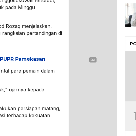
unggosukowati tersebut,
uk pada Minggu
d Rozaq menjelaskan,
 rangkaian pertandingan di
PO
s PUPR Pamekasan
mental para pemain dalam
uk,” ujarnya kepada
akukan persiapan matang,
luasi terhadap kekuatan