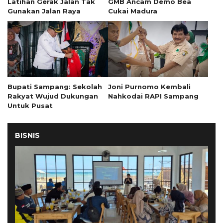
Latihan Gerak Jalan Tak
GMB Ancam Demo Bea
Gunakan Jalan Raya
Cukai Madura
Bupati Sampang: Sekolah
Joni Purnomo Kembali
Rakyat Wujud Dukungan
Nahkodai RAPI Sampang
Untuk Pusat
BISNIS