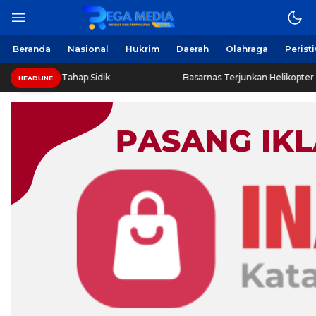
Beranda
Nasional
Hukrim
Daerah
Olahraga
Perist
 Tahap Sidik
Basarnas Terjunkan Helikopter Sisir Bangkai 
HEADLINE