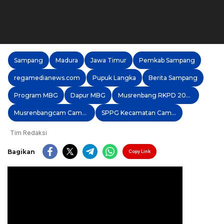
Sampang
Madura
Jawa Timur
Pemkab Sampang
regamedianews.com
Pupuk Langka
Berita Sampang
Program MBG
Dapur MBG
Musrenbang RKPD 2027
Musrenbangcam Camplong
SPPG Kecamatan Camplong
Tim Redaksi
Bagikan
Copy Link