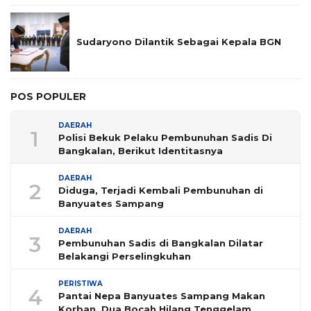
Sudaryono Dilantik Sebagai Kepala BGN
POS POPULER
DAERAH
1
Polisi Bekuk Pelaku Pembunuhan Sadis Di
Bangkalan, Berikut Identitasnya
DAERAH
2
Diduga, Terjadi Kembali Pembunuhan di
Banyuates Sampang
DAERAH
3
Pembunuhan Sadis di Bangkalan Dilatar
Belakangi Perselingkuhan
PERISTIWA
4
Pantai Nepa Banyuates Sampang Makan
Korban, Dua Bocah Hilang Tenggelam