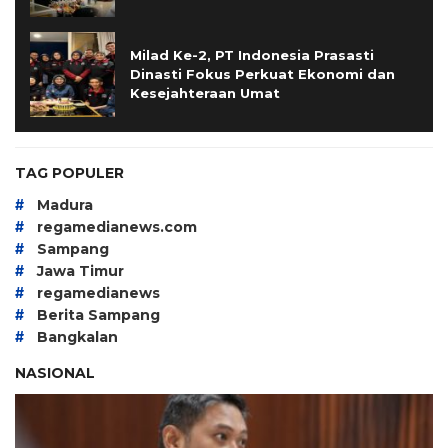
Milad Ke-2, PT Indonesia Prasasti
Dinasti Fokus Perkuat Ekonomi dan
Kesejahteraan Umat
TAG POPULER
#
Madura
#
regamedianews.com
#
Sampang
#
Jawa Timur
#
regamedianews
#
Berita Sampang
#
Bangkalan
NASIONAL