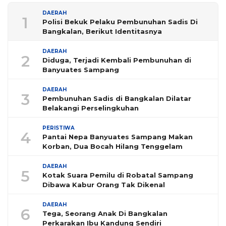
DAERAH
1
Polisi Bekuk Pelaku Pembunuhan Sadis Di
Bangkalan, Berikut Identitasnya
DAERAH
2
Diduga, Terjadi Kembali Pembunuhan di
Banyuates Sampang
DAERAH
3
Pembunuhan Sadis di Bangkalan Dilatar
Belakangi Perselingkuhan
PERISTIWA
4
Pantai Nepa Banyuates Sampang Makan
Korban, Dua Bocah Hilang Tenggelam
DAERAH
5
Kotak Suara Pemilu di Robatal Sampang
Dibawa Kabur Orang Tak Dikenal
DAERAH
6
Tega, Seorang Anak Di Bangkalan
Perkarakan Ibu Kandung Sendiri