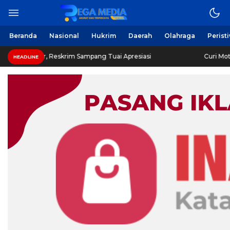
Beranda
Nasional
Hukrim
Daerah
Olahraga
Perist
, Reskrim Sampang Tuai Apresiasi
Curi Motor! Dua War
HEADLINE