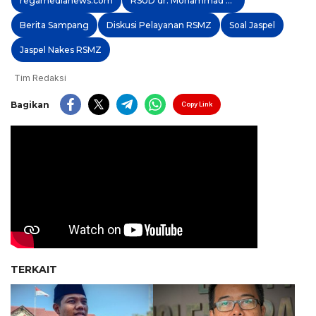
regamedianews.com
RSUD dr. Mohammad Zyn
Berita Sampang
Diskusi Pelayanan RSMZ
Soal Jaspel
Jaspel Nakes RSMZ
Tim Redaksi
Bagikan
Copy Link
TERKAIT